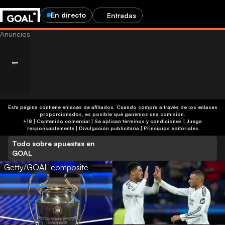
En directo
Entradas
Esta página contiene enlaces de afiliados. Cuando compra a través de los enlaces
proporcionados, es posible que ganemos una comisión.
+18 | Contenido comercial | Se aplican términos y condiciones | Juega
responsablemente
|
Divulgación publicitaria
|
Principios editoriales
Todo sobre apuestas en
GOAL
Getty/GOAL composite