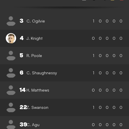
3
C. Ogilvie
1
0
0
0
0
4
J. Knight
0
0
0
0
0
5
R. Poole
1
0
0
0
0
6
C. Shaughnessy
1
0
0
0
0
14
H. Matthews
0
0
0
0
0
22
Z. Swanson
1
0
0
0
0
39
C. Agu
0
0
0
0
0