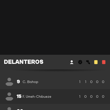
DELANTEROS
9
C. Bishop
1
1
0
0
0
15
F. Umeh-Chibueze
1
0
0
0
0