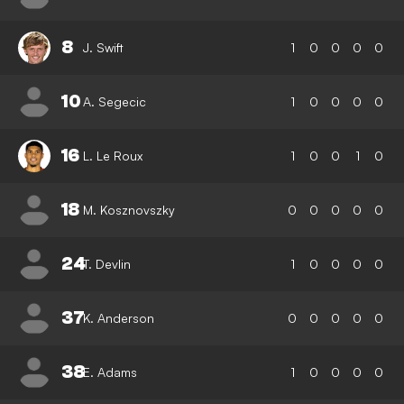
8
J. Swift
1
0
0
0
0
10
A. Segecic
1
0
0
0
0
16
L. Le Roux
1
0
0
1
0
18
M. Kosznovszky
0
0
0
0
0
24
T. Devlin
1
0
0
0
0
37
K. Anderson
0
0
0
0
0
38
E. Adams
1
0
0
0
0