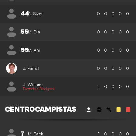
44
A. Sizer
0
0
0
0
0
55
M. Dia
0
0
0
0
0
99
M. Ani
0
0
0
0
0
J. Farrell
0
0
0
0
0
J. Williams
1
0
0
0
0
Prestado a Blackpool
CENTROCAMPISTAS
7
M. Pack
1
0
0
0
0