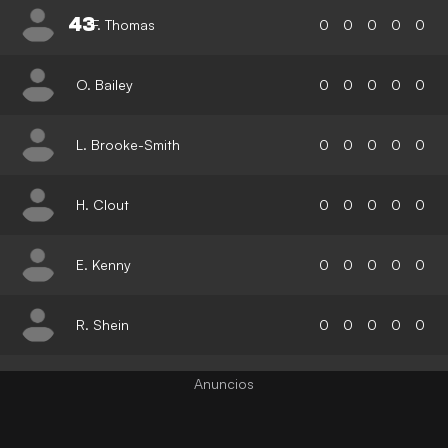
43
F. Thomas
0
0
0
0
0
O. Bailey
0
0
0
0
0
L. Brooke-Smith
0
0
0
0
0
H. Clout
0
0
0
0
0
E. Kenny
0
0
0
0
0
R. Shein
0
0
0
0
0