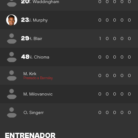
20
T. Waddingham
0
0
0
0
0
23
J. Murphy
0
0
0
0
0
29
H. Blair
1
0
0
0
0
48
N. Chioma
0
0
0
0
0
M. Kirk
0
0
0
0
0
Prestado a Barnsley
M. Milovanovic
0
0
0
0
0
O. Singerr
0
0
0
0
0
ENTRENADOR