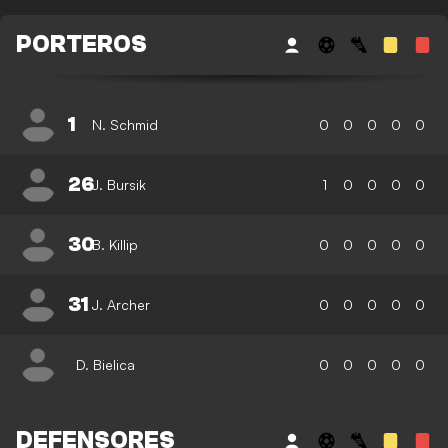
PORTEROS
1
N. Schmid
0
0
0
0
0
26
J. Bursik
1
0
0
0
0
30
B. Killip
0
0
0
0
0
31
J. Archer
0
0
0
0
0
D. Bielica
0
0
0
0
0
DEFENSORES