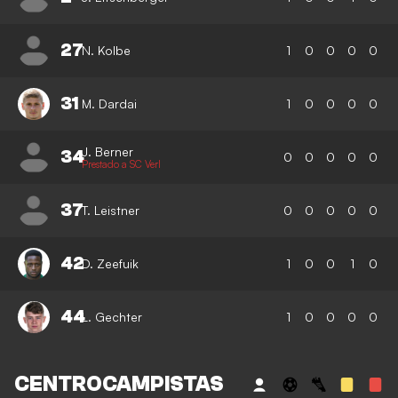
27
N. Kolbe
1
0
0
0
0
31
M. Dardai
1
0
0
0
0
J. Berner
34
0
0
0
0
0
Prestado a SC Verl
37
T. Leistner
0
0
0
0
0
42
D. Zeefuik
1
0
0
1
0
44
L. Gechter
1
0
0
0
0
CENTROCAMPISTAS