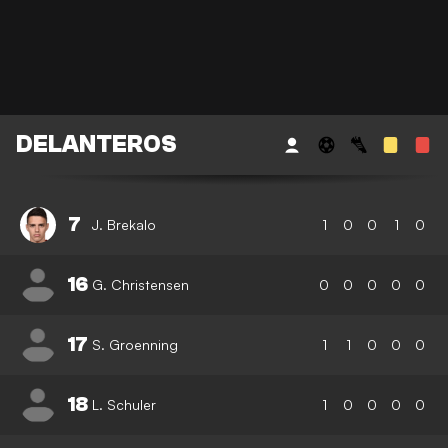
DELANTEROS
7
J. Brekalo
1
0
0
1
0
16
G. Christensen
0
0
0
0
0
17
S. Groenning
1
1
0
0
0
18
L. Schuler
1
0
0
0
0