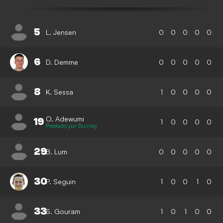
5
L. Jensen
0
0
0
0
0
6
D. Demme
0
0
0
0
0
8
K. Sessa
1
0
0
0
0
O. Adewumi
19
1
0
0
0
0
Prestado por Burnley
29
B. Lum
0
0
0
0
0
30
P. Seguin
1
0
0
1
0
33
S. Gouram
1
0
1
0
0