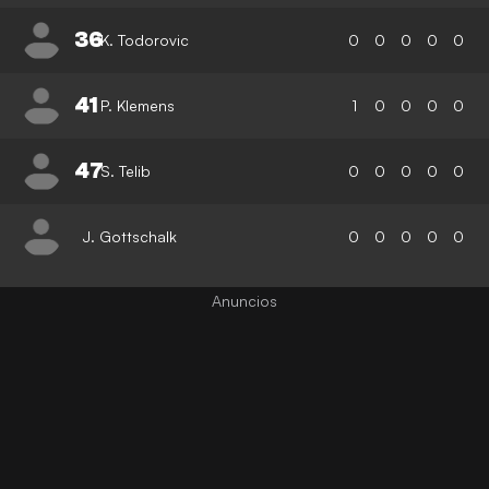
36
K. Todorovic
0
0
0
0
0
41
P. Klemens
1
0
0
0
0
47
S. Telib
0
0
0
0
0
J. Gottschalk
0
0
0
0
0