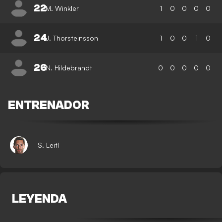
22
M. Winkler
1
0
0
0
0
24
J. Thorsteinsson
1
0
0
1
0
26
N. Hildebrandt
0
0
0
0
0
ENTRENADOR
S. Leitl
LEYENDA