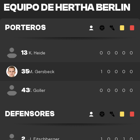
EQUIPO DE HERTHA BERLIN
PORTEROS
13
K. Heide
0
0
0
0
0
35
M. Gersbeck
1
0
0
0
0
43
T. Goller
0
0
0
0
0
DEFENSORES
2
J. Eitschberger
1
0
0
1
0