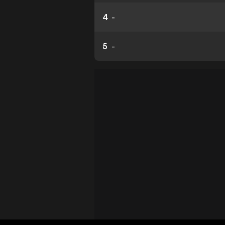
4
-
5
-