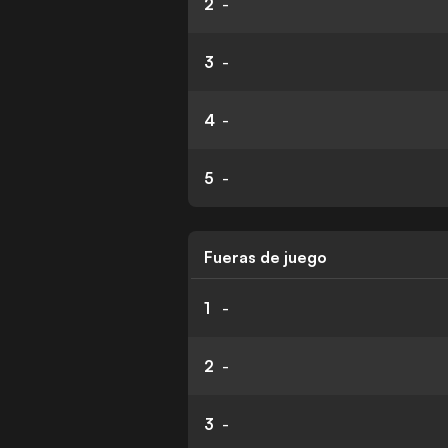
2
-
3
-
4
-
5
-
Fueras de juego
1
-
2
-
3
-