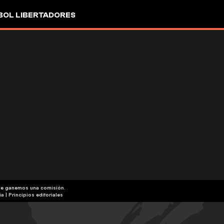
OL LIBERTADORES
que ganemos una comisión.
ia
|
Principios editoriales