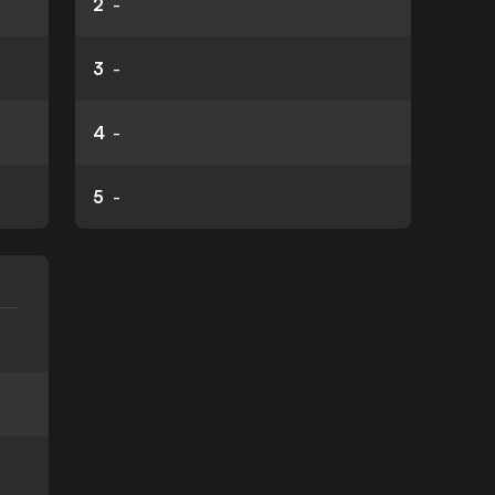
2
-
3
-
4
-
5
-