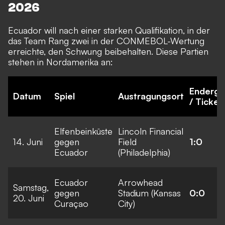
2026
Ecuador will nach einer starken Qualifikation, in der
das Team Rang zwei in der CONMEBOL-Wertung
erreichte, den Schwung beibehalten. Diese Partien
stehen in Nordamerika an:
Enderge
Datum
Spiel
Austragungsort
/ Ticket
Elfenbeinküste
Lincoln Financial
14. Juni
gegen
Field
1:0
Ecuador
(Philadelphia)
Ecuador
Arrowhead
Samstag,
gegen
Stadium (Kansas
0:0
20. Juni
Curaçao
City)