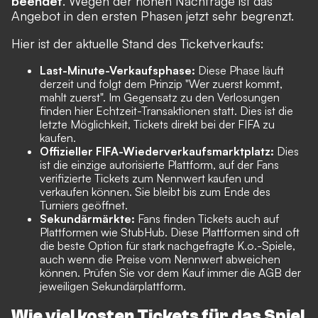
beendet
. Wegen der hohen Nachfrage ist das
Angebot in den ersten Phasen jetzt sehr begrenzt.
Hier ist der aktuelle Stand des Ticketverkaufs:
Last-Minute-Verkaufsphase:
Diese Phase läuft
derzeit und folgt dem Prinzip "Wer zuerst kommt,
mahlt zuerst". Im Gegensatz zu den Verlosungen
finden hier Echtzeit-Transaktionen statt. Dies ist die
letzte Möglichkeit, Tickets direkt bei der FIFA zu
kaufen.
Offizieller FIFA-Wiederverkaufsmarktplatz:
Dies
ist die einzige autorisierte Plattform, auf der Fans
verifizierte Tickets zum Nennwert kaufen und
verkaufen können. Sie bleibt bis zum Ende des
Turniers geöffnet.
Sekundärmärkte:
Fans finden Tickets auch auf
Plattformen wie
StubHub
. Diese Plattformen sind oft
die beste Option für stark nachgefragte K.o.-Spiele,
auch wenn die Preise vom Nennwert abweichen
können. Prüfen Sie vor dem Kauf immer die AGB der
jeweiligen Sekundärplattform.
Wie viel kosten Tickets für das Spiel