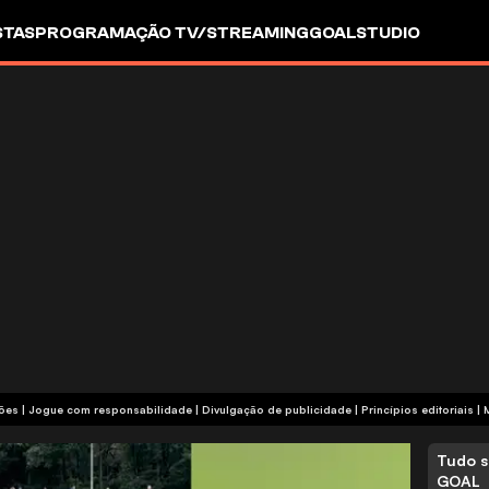
STAS
PROGRAMAÇÃO TV/STREAMING
GOALSTUDIO
termos e condições | Jogue com responsabilidade
|
Divulgação de publicidade
|
Princípios editoriais
|
Tudo s
GOAL