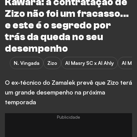
Kawara: a contratação de
Zizo não foi um fracasso...
e este é o segredo por
trás da queda no seu
desempenho
N. Vingada
Zizo
Al Masry SC x Al Ahly
Al Mas
O ex-técnico do Zamalek prevê que Zizo terá
um grande desempenho na próxima
temporada