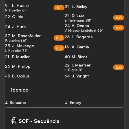
9
L. Hoeler
31
L. Bailey
6.1
N. Hoefler
61'
21
D. Luiz
22
C. Irie
6.0
Y. Tielemans
88'
24
A. Onana
24
J. Huth
6.0
V. Nilsson Lindeloef
66'
37
M. Rosenfelder
26
L. Bogarde
6.2
P. Lienhart
61'
33
J. Makengo
16
A. Garcia
6.0
L. Kuebler
73'
21
F. Mueller
40
M. Bizot
22
I. Maatsen
26
M. Philipp
6.0
L. Digne
81'
43
B. Ogbus
64
J. Wright
Técnico
J. Schuster
U. Emery
SCF - Sequência