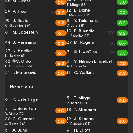
28
M. Ginter
6.0
7.0
T. Mings
88'
12
L. Digne
29
P. Treu
5.7
7.3
I. Maatsen
81'
19
J. Beste
8
Y. Tielemans
6.2
8.2
C. Guenter
86'
D. Luiz
88'
10
E. Buendia
8
M. Eggestein
6.1
8.2
J. Sancho
81'
44
J. Manzambi
27
M. Rogers
6.3
8.4
27
N. Hoefler
7
J. McGinn
C
6.1
7.5
L. Hoeler
61'
32
V. Grifo
3
V. Nilsson Lindeloef
C
6.2
7.0
D. Scherhant
73'
A. Onana
66'
31
I. Matanovic
11
O. Watkins
6.0
6.9
Reservas
5
T. Mings
6
P. Osterhage
6.0
P. Torres
88'
7
D. Scherhant
18
T. Abraham
6.0
V. Grifo
73'
30
C. Guenter
19
J. Sancho
6.0
6.0
J. Beste
86'
E. Buendia
81'
5
A. Jung
9
H. Elliott