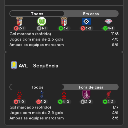
Todos
Em casa
2-1
1-1
3-1
3-2
4-1
D
E
V
D
V
Gol marcado (sofrido)
11/8
Jogos com mais de 2,5 gols
4/5
Ambas as equipes marcaram
5/5
AVL - Sequência
Todos
Fora de casa
1-0
1-2
4-0
2-2
4-2
D
D
V
E
V
Gol marcado (sofrido)
11/7
Jogos com mais de 2,5 gols
4/5
Ambas as equipes marcaram
3/5