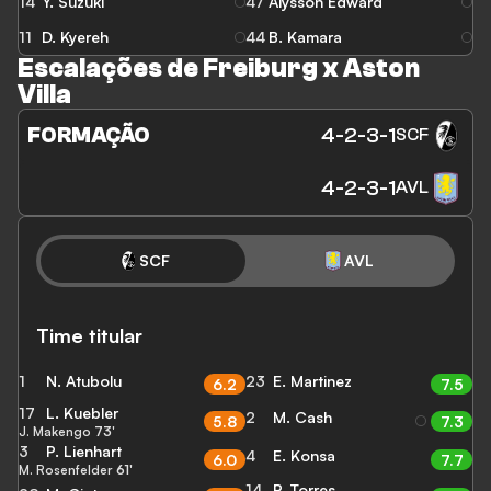
14
Y. Suzuki
47
Alysson Edward
11
D. Kyereh
44
B. Kamara
Escalações de Freiburg x Aston
Villa
FORMAÇÃO
4-2-3-1
SCF
4-2-3-1
AVL
SCF
AVL
Time titular
1
N. Atubolu
23
E. Martinez
6.2
7.5
17
L. Kuebler
2
M. Cash
5.8
7.3
J. Makengo
73'
3
P. Lienhart
4
E. Konsa
6.0
7.7
M. Rosenfelder
61'
14
P. Torres