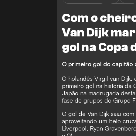
Copa do Mundo
V. van Dijk
Com o cheiro
Van Dijk mar
gol na Copa
O primeiro gol do capitão 
O holandês Virgil van Dijk,
primeiro gol na história d
Japão na madrugada desta 
fase de grupos do Grupo 
O gol de Van Dijk saiu com
aproveitando um belo cru
Liverpool, Ryan Gravenberc
a 0).