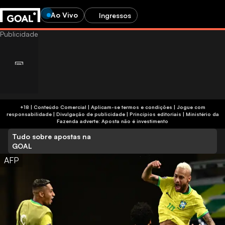
Ao Vivo
Ingressos
+18 | Conteúdo Comercial | Aplicam-se termos e condições | Jogue com
responsabilidade
|
Divulgação de publicidade
|
Princípios editoriais
|
Ministério da
Fazenda adverte: Aposta não é investimento
Tudo sobre apostas na
GOAL
AFP