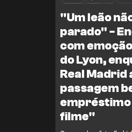
Campeonato Francês
"Um leão não
parado" - En
com emoção 
do Lyon, enq
Real Madrid 
passagem b
empréstimo 
filme"