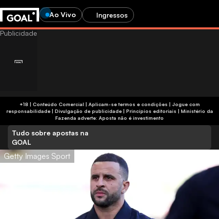
Ao Vivo
Ingressos
Age-restricted content
+18 | Conteúdo Comercial | Aplicam-se termos e condições | Jogue com
responsabilidade
|
Divulgação de publicidade
|
Princípios editoriais
|
Ministério da
You’re not old enough to view betting content. You’ll be
Fazenda adverte: Aposta não é investimento
Você tem 24 anos ou mais?
redirected to the homepage.
Tudo sobre apostas na
Ajude-nos a verificar sua idade respondendo com
GOAL
Go to homepage
sinceridade. Este site contém publicidade relacionada a
Getty Images Sport
jogos de azar destinada a maiores de 24 anos.
Show betting ads
Sim, tenho 24 anos ou mais
Não, tenho menos de 24 anos