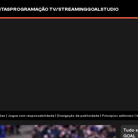
STAS
PROGRAMAÇÃO TV/STREAMING
GOALSTUDIO
termos e condições | Jogue com responsabilidade
|
Divulgação de publicidade
|
Princípios editoriais
|
Tudo s
GOAL