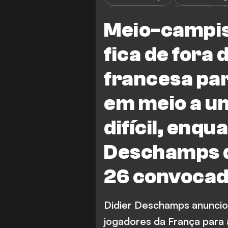
R. Kolo Muani
R. Risser
M
Meio-campis
W. Zaire-Emery
K. Mbappe
fica de fora 
francesa pa
em meio a u
difícil, enqu
Deschamps di
26 convoca
Didier Deschamps anuncio
jogadores da França para