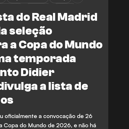
. Lacroix
J. Mateta
M. Olise
ta do Real Madrid
La Liga
Bundesliga
Premier League
da seleção
ra a Copa do Mundo
ma temporada
anto Didier
vulga a lista de
dos
u oficialmente a convocação de 26
 a Copa do Mundo de 2026, e não há