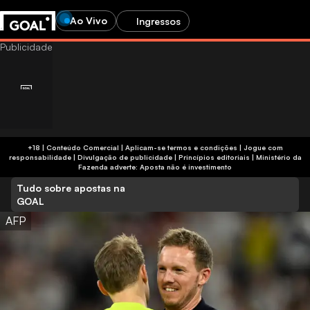
Ao Vivo
Ingressos
+18 | Conteúdo Comercial | Aplicam-se termos e condições | Jogue com
responsabilidade
|
Divulgação de publicidade
|
Princípios editoriais
|
Ministério da
Fazenda adverte: Aposta não é investimento
Tudo sobre apostas na
GOAL
AFP