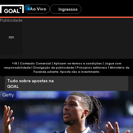
Ao Vivo
Ingressos
+18 | Conteúdo Comercial | Aplicam-se termos e condições | Jogue com
responsabilidade
|
Divulgação de publicidade
|
Princípios editoriais
|
Ministério da
Fazenda adverte: Aposta não é investimento
Tudo sobre apostas na
GOAL
Getty