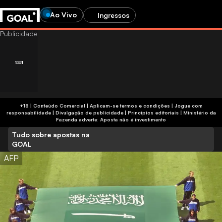
Ao Vivo
Ingressos
+18 | Conteúdo Comercial | Aplicam-se termos e condições | Jogue com
responsabilidade
|
Divulgação de publicidade
|
Princípios editoriais
|
Ministério da
Fazenda adverte: Aposta não é investimento
Tudo sobre apostas na
GOAL
AFP