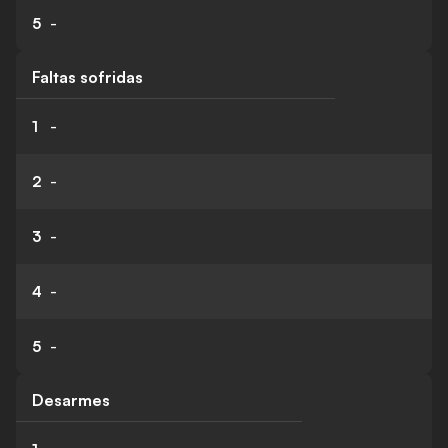
5
-
Faltas sofridas
1
-
2
-
3
-
4
-
5
-
Desarmes