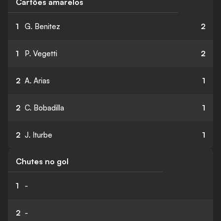
Cartões amarelos
1
G. Benitez
2
1
P. Vegetti
2
2
A. Arias
1
2
C. Bobadilla
1
2
J. Iturbe
1
Chutes no gol
1
-
2
-