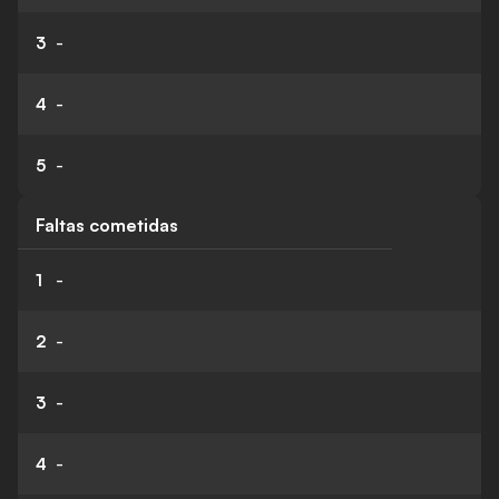
3
-
4
-
5
-
Faltas cometidas
1
-
2
-
3
-
4
-