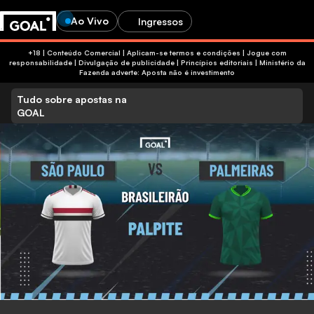
Ao Vivo
Ingressos
+18 | Conteúdo Comercial | Aplicam-se termos e condições | Jogue com
responsabilidade
|
Divulgação de publicidade
|
Princípios editoriais
|
Ministério da
Fazenda adverte: Aposta não é investimento
Tudo sobre apostas na
GOAL