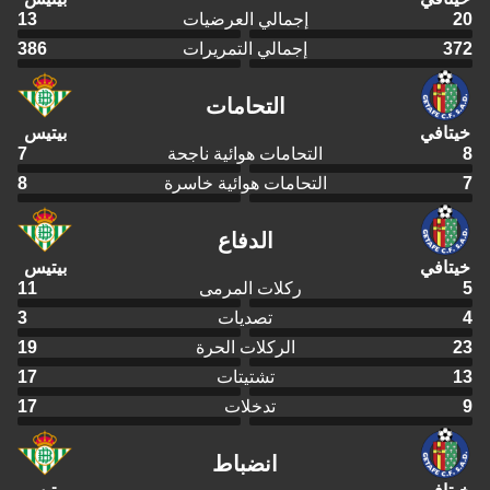
20
إجمالي العرضيات
13
372
إجمالي التمريرات
386
التحامات
خيتافي
بيتيس
8
التحامات هوائية ناجحة
7
7
التحامات هوائية خاسرة
8
الدفاع
خيتافي
بيتيس
5
ركلات المرمى
11
4
تصديات
3
23
الركلات الحرة
19
13
تشتيتات
17
9
تدخلات
17
انضباط