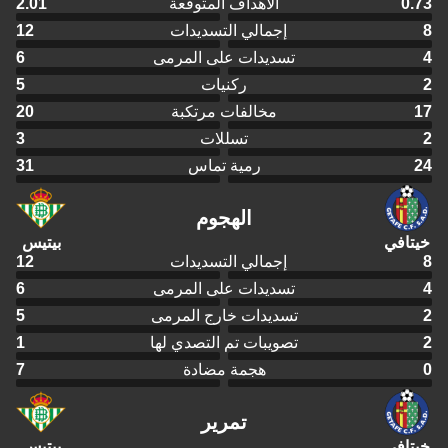
0.73
الأهداف المتوقعة
2.01
8
إجمالي التسديدات
12
4
تسديدات على المرمى
6
2
ركنيات
5
17
مخالفات مرتكبة
20
2
تسللات
3
24
رمية تماس
31
الهجوم
خيتافي
بيتيس
8
إجمالي التسديدات
12
4
تسديدات على المرمى
6
2
تسديدات خارج المرمى
5
2
تصويبات تم التصدي لها
1
0
هجمة مضادة
7
تمرير
خيتافي
بيتيس