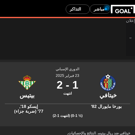
مباشر
التذاكر
الدوري الإسباني
23 فبراير 2025
2
-
1
انتهت
بورخا مايورال
82'
إيسكو
18'
,
77' (ضربة جزاء)
(½ 0-1)
(انتهت 1-2)
خيتافي ضد ريال بيتيس
النتائج والإحصائيات
,