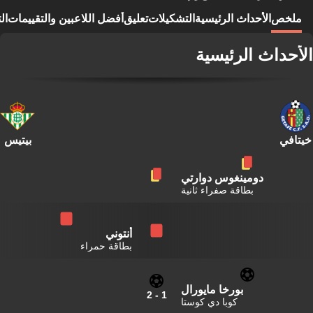
ملخص
الأحداث الرئيسية
التشكيلات
تعليق
أفضل اللاعبين والتقييمات
ال
الأحداث الرئيسية
خيتافي
بيتيس
دومينغوس دوارتي
بطاقة صفراء ثانية
أنتوني
بطاقة حمراء
بورخا مايورال
2
-
1
كوبا دي كوستا