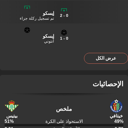
إيسكو
2
-
0
تم تسجيل ركلة جزاء
إيسكو
1
-
0
أنتوني
عرض الكل
الإحصائيات
ملخص
خيتافي
بيتيس
%
49
الاستحواذ على الكرة
%
51