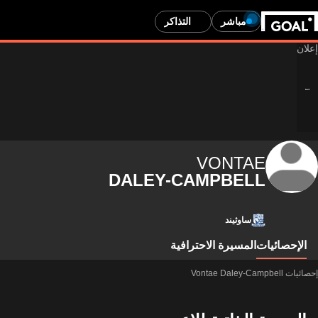
مباشر
التذاكر
VONTAE
DALEY-CAMPBELL
ساوثيند
الإحصائيات
المسيرة الاحترافية
إحصائيات Vontae Daley-Campbell