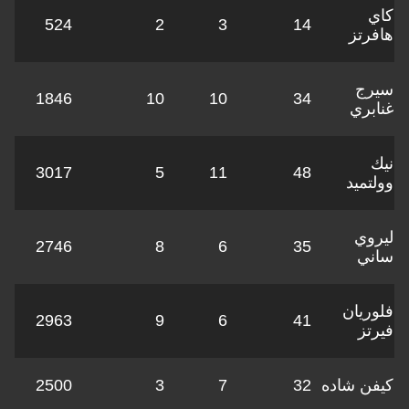
كاي
524
2
3
14
هافرتز
سيرج
1846
10
10
34
غنابري
نيك
3017
5
11
48
وولتميد
ليروي
2746
8
6
35
ساني
فلوريان
2963
9
6
41
فيرتز
كيفن شاده
32
7
3
2500