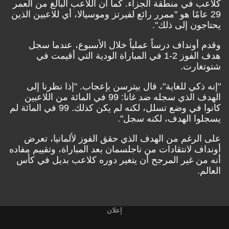
كلاعب في منطقة الجزاء. كما أن اللاعب البالغ من العمر
29 عامًا هو "ممرر رائع لفيرتز وموسيالا، أي للاعبين الذين
يحتاجون إلى ذلك".
وقدم أونداف درساً عملياً خلال الأسبوع، عندما سجل
هدف الفوز 2-1 في المباراة الودية التي أقيمت في
شتوتغارت.
"إنه ذكي للغاية"، قال بيترسن بإعجاب. "إذا نظرنا إلى
الهدف الذي سجله ضد غانا: 99 في المائة من اللاعبين
كانوا في وضع تسلل، لكنه لم يكن كذلك. 99 في المائة لم
يسجلوا الهدف، لكنه سجل".
على الرغم من الهدف الذي حقق الفوز لألمانيا، تعرض
أونداف لانتقادات من ناجلسمان بعد المباراة، وتقييم مفاده
أنه من غير المرجح أن يتغير دوره كلاعب بديل في كأس
العالم.