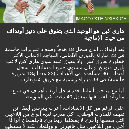
IMAGO / STEINSIEK.CH
هاري كين هو الوحيد الذي يتفوق على دنيز أونداف
من حيث الإنتاجية
يُعد أونداف، الذي سجل 18 هدفاً وصنع 5 تمريرات حاسمة
في 23 مباراة بالدوري الألماني، المهاجم الألماني الأكثر
خطورة بفارق كبير، ولا يتفوق عليه سوى هاري كين لاعب
بايرن ميونيخ. وعلى مستوى جميع المسابقات، سجل
أونداف 36 مساهمة في الأهداف (23 هدفاً و13 تمريرة
حاسمة) في 38 مباراة رسمية مع فريق شتوتغارت.
أما مع منتخب ألمانيا، فقد سجل أربعة أهداف في سبع
مباريات لعب فيها بمعدل 40 دقيقة في المتوسط.
على الرغم من كل الانتقادات، أعرب بيترسن أيضًا عن
تفهمه للمدرب الوطني. "كل مدرب لديه أنواع من اللاعبين
التي يفضلها وأخرى لا يفضلها. ربما يرى ناجلسمان أنواعًا
أخرى من اللاعبين مثل هافيرتز أو وولتماد. لكنه لا يستطيع