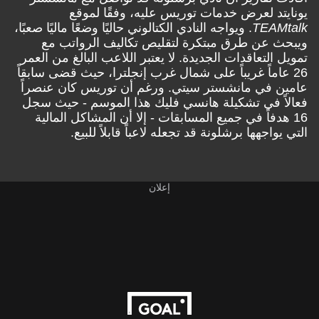
يونايتد لعرض خدمات توريس عليه، وفقًا لموقع
TEAMtalk
. ويواجه النادي الكتالوني حاليًا وضعًا ماليًا صعبًا،
ويبحث عن طرق مبتكرة لتقليص تكاليف الرواتب مع
تمويل التعاقدات الجديدة. لا يعتبر اللاعب البالغ من العمر
26 عاماً غريباً على شمال غرب إنجلترا، حيث قضى سابقاً
عامين في مانشستر سيتي. ورغم أن توريس كان عنصراً
فعالاً في تشكيلة هانسي فليك هذا الموسم - حيث سجل
16 هدفاً في جميع المسابقات - إلا أن المشاكل المالية
التي يواجهها برشلونة قد تجعله لاعباً قابلاً للبيع.
إعلان