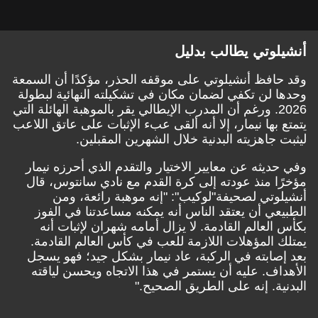
أنشيلوتي يطالب بدليل
وقد حافظ أنشيلوتي على موقفه الحذر، مؤكدًا أن السمعة
وحدها لن تكفي لضمان مكان في تشكيلته النهائية لبطولة
2026. ورغم أن المدرب الإيطالي يقر بالموهبة الهائلة التي
يتمتع بها نيمار، إلا أنه ألقى عبء الإثبات على عاتق اللاعب
ليثبت جاهزيته البدنية خلال الشهرين المقبلين.
وفي حديثه عن معايير الاختيار والتقدم الذي أحرزه نيمار
مؤخرًا منذ عودته إلى كرة القدم مع نادي سانتوس، قال
أنشيلوتي
لصحيفة
"لوكيب"
: "إنه موهبة رائعة، ومن
الطبيعي أن يعتقد الناس أنه يمكنه مساعدتنا في الفوز
بكأس العالم القادمة. لا يزال أمامه شهران لإثبات أنه
يمتلك المؤهلات اللازمة للعب في كأس العالم القادمة.
بعد إصابته في الركبة، عاد نيمار بشكل جيد؛ فهو يسجل
الأهداف. عليه أن يستمر في هذا الاتجاه ويحسن لياقته
البدنية. إنه على الطريق الصحيح."