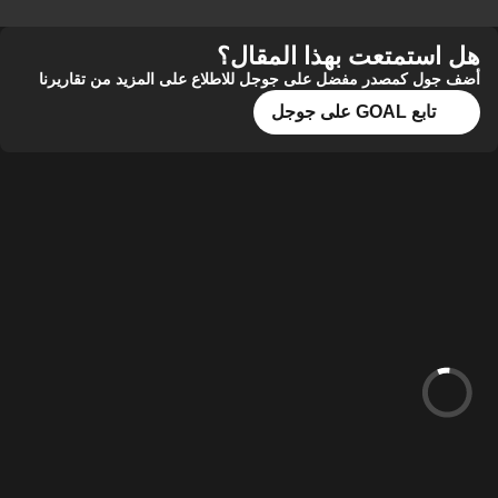
هل استمتعت بهذا المقال؟
أضف جول كمصدر مفضل على جوجل للاطلاع على المزيد من تقاريرنا
تابع GOAL على جوجل