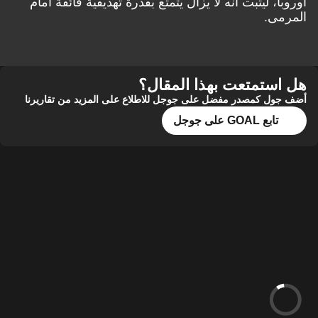
أوروبا، ليثبت أنه لا يزال يتمتع بقدرة تهديفية فائقة أمام
المرمى.
هل استمتعت بهذا المقال؟
أضف جول كمصدر مفضل على جوجل للاطلاع على المزيد من تقاريرنا
تابع GOAL على جوجل