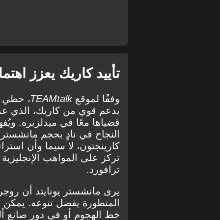
تأييد كاريك يعزز اهتم
وفقًا لموقع
TEAMtalk،
حظي سع
بدعم قوي من كاريك، الذي عمل
قضياها معًا في ميدلزبره. ويُ
النجاح في نادٍ بحجم مانشستر يو
تركز على المواهب الإنجليزية
ترافورد.
يرى مانشستر يونايتد أن روجرز
خط الهجوم أو في دور صانع ألع