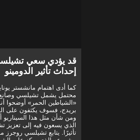
قد يؤدي سعي تشيلسي إ
إحداث تأثير الدومينو
كما أدى اهتمام مانشستر يونا
محتمل يشمل تشيلسي وصانع ألع
«الشياطين الحمر» أوضحوا أنه
بريدج، فسوف يكثفون على الف
ومن شأن مثل هذا السيناريو 
الذي يسعون فيه إلى تعزيز تشك
تأثيرًا. يتابع تشيلسي روجرز من
مشروعه الذي يركز على الشب