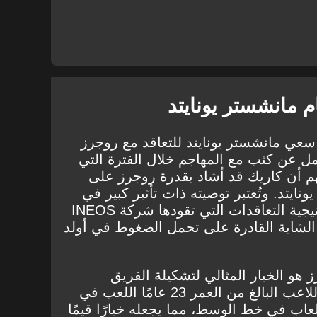
ام مانشستر يونايتد
ي مانشستر يونايتد للتعاقد مع روجرز
 عن كثب مع المهاجم خلال الفترة التي
فهم أن كاريك قد أشاد بقدرة روجرز على
نايتد. وتُعتبر توصيته ذات تأثير كبير في
كارينجتون، لا سيما وأن استراتيجية التعاقدات التي تقودها شركة INEOS
 الشابة القادرة على تحمل الضغوط في أولد
 هو الخيار المثالي لتشكيلة الفريق
المتطورة بفضل تنوعه. يمكن للاعب البالغ من العمر 23 عامًا اللعب في
اب في خط الوسط، مما يجعله خيارًا قيمًا