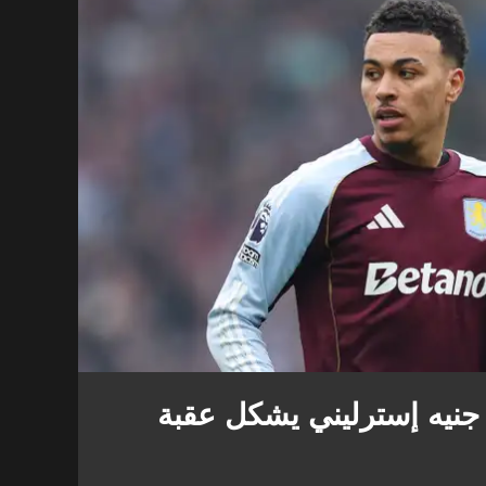
 بـ 80 مليون جنيه إسترليني يشكل عقبة