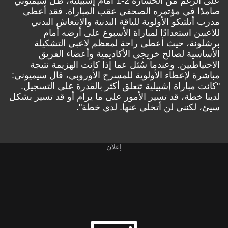
على الرغم من الخسارة 2-1 أمام إشبيلية، ظل سيميوني
صامدًا في مؤتمره الصحفي عقب المباراة. فقد أعطى
مدرب أتلتيكو الأولوية للياقة البدنية والانتعاش البدني
للاعبين استعدادًا لمباراة الأسبوع على أرضه أمام
برشلونة، حيث أعطى راحة لمعظم لاعبي التشكيلة
الأساسية لصالح خريجي الأكاديمية وأعضاء الفريق
الاحتياطيين. وعندما سُئل عما إذا كانت الهزيمة نتيجة
مباشرة لإعطاء الأولوية للمسرح الأوروبي، قال سيميوني:
"كانت مباراة إشبيلية تتعلق أكثر بالقدرة على التسجيل.
لدينا خطة، قد تسير الأمور على ما يرام أو قد تسير بشكل
سيئ، لكنني لن أتخلى عنها. لدي خطة".
إعلان