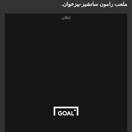
ملعب رامون سانشيز-بيزخوان.