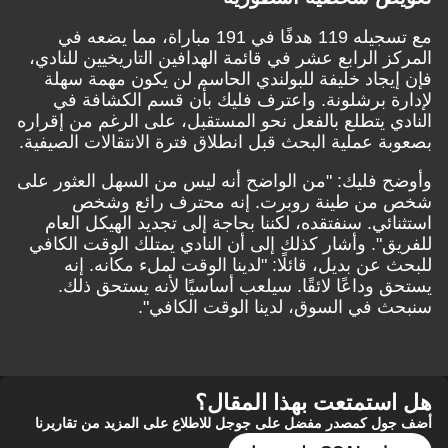
مع تسجيله 119 هدفًا في 191 مباراة، مما يضعه في
المركز الرابع عشر في قائمة الهدافين التاريخيين للنادي،
فإن إيجاد خليفة للبولندي الحاسم لن يكون مهمة سهلة
لإدارة برشلونة. واعترف فليك بأن قسم الكشافة في
النادي يتطلع بالفعل نحو المستقبل، على الرغم من إقراره
بصعوبة عملية البحث قبل انطلاق فترة الانتقالات الصيفية.
وأوضح فليك: "من الواضح أنه ليس من السهل العثور على
شخص من طينة روبرت. إنه محترف رائع وشخص
استثنائي. سنفتقده، لكننا بحاجة إلى تجديد الهيكل العام
للفريق". وأشار كذلك إلى أن النادي يمتلك الوقت الكافي
للبحث عن بديل، قائلًا: "لدينا الوقت لملء مكانه. إنه
يستحق وداعًا لائقًا. سيلعب أساسيًا لأنه يستحق ذلك.
سنبحث في السوق، لدينا الوقت الكافي".
هل استمتعت بهذا المقال؟
أضف جول كمصدر مفضل على جوجل للاطلاع على المزيد من تقاريرنا