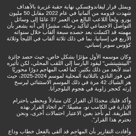
ويمثل قرار ليفاندوفسكي نهاية حقبة غزيرة بالأهداف
شهدت قدومه من ألمانيا في عام 2022 مقابل 50 مليون
يورو. ولجأ اللاعب البالغ من العمر 37 عامًا إلى وسائل
التواصل الاجتماعي لتأكيد رحيله، مشيرًا إلى أنه يشعر بأن
مهمته قد اكتملت بعد حصده سبعة ألقاب خلال سنواته
الأربع في إسبانيا، بما في ذلك ثلاثة ألقاب في الليجا وثلاثة
كؤوس سوبر إسباني.
وكان موسمه الأول مؤثرًا بشكل خاص، حيث حصد جائزة
"البيتشيتشي" ليقود البارسا إلى اللقب المحلي، لكن تأثيره
امتد لأبعد من ذلك بكثير. كما لعب المهاجم دورًا محوريًا
في فوز النادي بالثلاثية المحلية لموسم 2024-2025، حيث
هز الشباك 42 مرة في ذلك الموسم الاستثنائي ليرسخ
إرثه كحجر زاوية في هجوم البلوجرانا.
وأكد فليك مجددًا أن القرار كان متبادلاً ويحظى باحترام
الإدارة في الكامب نو، مضيفًا: "تم اتخاذ القرار بهذه
الطريقة. لم نأخذ بعين الاعتبار احتمالات أخرى، ونحن
نحترم هذا القرار".
وأفادت التقارير بأن المهاجم قد ألقى بالفعل خطاب وداع