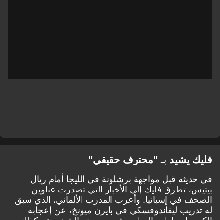
فليك يشيد بـ "محترف حقيقي"
في حديثه قبل مواجهة برشلونة في الليجا أمام ريال
بيتيس، تطرق فليك إلى الأخبار التي تصدرت عناوين
الصحف في إسبانيا. وأعرب المدرب الألماني، الذي سبق
له تدريب ليفاندوفسكي في بايرن ميونخ، عن إعجابه