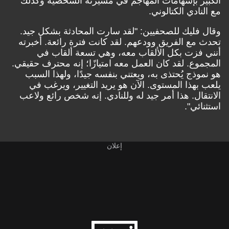
الكبير بإسهامات المهاجم في مسيرته الشخصية وكذلك
مع النادي الكتالوني.
وقال فليك للصحفيين: "لقد سارت المحادثة بشكل جيد.
تحدث مع الفريق وودعهم. لقد كانت فترة رائعة. أخبرته
أنني فزت بكل الألقاب معه، وهي تسعة ألقاب في
المجموع. لقد كان العمل معه امتيازًا؛ إنه محترف حقيقي.
هو نموذج يُحتذى به، ويعتني بنفسه جيدًا، ولهذا السبب
يلعب بهذا المستوى. الآن هو يريد التغيير، ويرغب في
الانتقال. هذا أمر جيد له وللنادي. إنه شخص رائع ولاعب
استثنائي".
إعلان