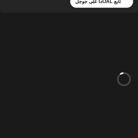
تابع GOAL على جوجل