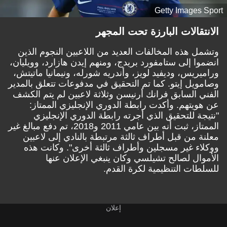
Getty Images Sport
الانتقالات البارزة تحت المجهر
وتشمل هذه المخالفات العديد من اللاعبين النجوم الذين
انضموا إلى ستامفورد بريدج، ومنهم إيدن هازارد، وويليان،
وراميريس، وديفيد لويز، وأندريه شورله، ونيمانيا ماتيتش،
وصامويل إيتو. كما تم التحقيق في مدفوعات تتعلق بالمدير
الفني السابق فرانك أرنيسن وثلاثة لاعبين لم يتم الكشف
عن هويتهم. وأكدت رابطة الدوري الإنجليزي الممتاز:
"نتيجة للتحقيق الذي أجرته رابطة الدوري الإنجليزي
الممتاز، ثبت أنه بين عامي 2011 و2018، تم دفع مبالغ غير
معلنة من قبل أطراف ثالثة مرتبطة بالنادي إلى لاعبين
ووكلاء غير مسجلين وأطراف ثالثة أخرى". وكانت هذه
الأموال لصالح تشيلسي وكان ينبغي الإعلان عنها
للسلطات التنظيمية لكرة القدم.