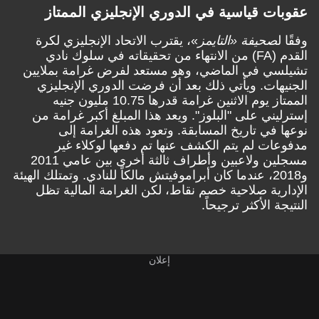
عقوبات قياسية في الدوري الإنجليزي الممتاز
وفقًا ل
صحيفة «التايمز
»، يقترب الاتحاد الإنجليزي لكرة
القدم (FA) من الانتهاء من تحقيقاته في سلوك نادي
تشيلسي في الماضي، وهو مستعد لفرض غرامة بملايين
الجنيهات. ويأتي ذلك بعد أن فرضت الدوري الإنجليزي
الممتاز يوم الاثنين غرامة قدرها 10.75 مليون جنيه
إسترليني على "البلوز". ويعد هذا المبلغ أكبر غرامة من
نوعها في تاريخ المسابقة. وتعود هذه الغرامة إلى
مدفوعات لم يتم الكشف عنها تم دفعها لوكلاء غير
مسجلين ولاعبين وأطراف ثالثة أخرى بين عامي 2011
و2018، عندما كان أبراموفيتش مالكاً للنادي. وتمتلك الهيئة
الإدارية صلاحية خصم نقاط، لكن الغرامة المالية تظل
النتيجة الأكثر ترجيحاً.
إعلان