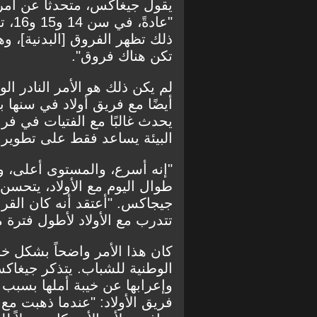
يقول جيغاكس، متحدثاً عن أمر ي
"عاد
ذلك تظهر الفروق [البدنية]، و
تكن هناك فروق".
لم يكن ذلك هو الأمر النادر ال
أيضًا مع فريق أولاد في سنها ب
يحدث غالبًا مع الفتيات في فر
البيئة يساعد فقط على تطوير ا
"إنه أسرع، والمستوى أعلى، و
طوال اليوم مع الأولاد، يتحس
جيجاكس. "أعتقد أنه كان القرا
تتدرب مع الأولاد لأطول فترة م
كان هذا الأمر واضحاً بشكل خ
الوطنية للشباب. يتذكر جيغاك
وإعرابها عن خيبة أملها بسبب 
فريق الأولاد: "عندما ذهبت مع 