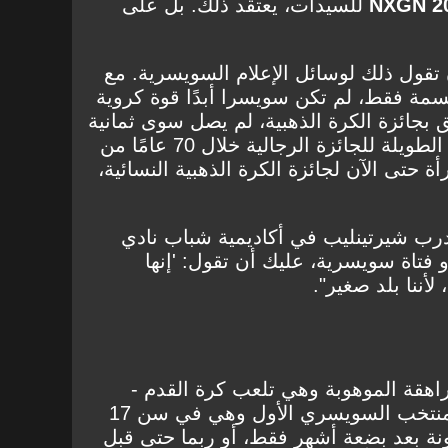
NXGN 2
للسيدات، يعتقد ذلك. بل على
ن تقول ذلك لوسائل الإعلام السويسرية. مع
سمة فقط، لم تكن سويسرا أبدًا قوة كروية
ق بجائزة الكرة الذهبية، لم يصل سوى ثمانية
لاعبين سويسريين إلى القائمة الطويلة للجائزة الرجالية خلال 70 عامًا من
ة حتى الآن لجائزة الكرة الذهبية النسائية،
رب شيرتينليب في أكاديمية شباب نادي
و فتاة سويسرية، عليك أن تقول: 'إنها
لأننا بلد صغير".
قة الموهوبة وهي تلعب كرة القدم -
سواء منذ ظهورها الأول مع المنتخب السويسري الأول وهي في سن 17
شلونة بعد بضعة أشهر فقط، أو ربما حتى قبل