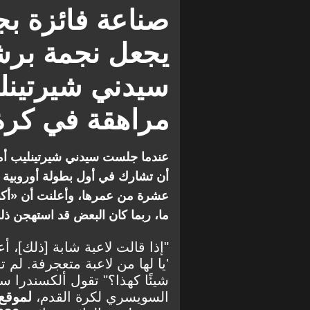
دوري أبطال أوروبا للسيدات
الدو
Grasshopper
التحليل ال
يجعل نجمة برش
سيدني شيرتينل
مراهقة في كرة 
عندما جلست سيدني شيرتينليب أما
أن تشارك في أول بطولة أوروبية 
عشرة من عمرها، وأعلنت أن «أكبر ه
ما، ربما كان البعض قد استهجن ذل
'يا لها من لاعبة متعجرفة. لم 
شيئًا كهذا؟" تقول ألكسندرا س
السويسري لكرة القدم،
لموقع