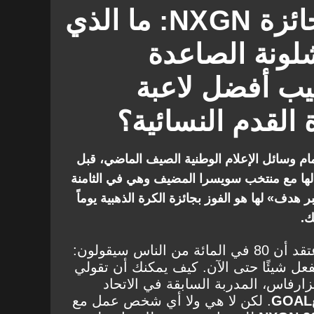
ري الإسباني للسيدات
فقرات ومقالات
صناعة فائزة بجائزة NXGN: ما الذي
فني
FC Zuerich Frauen
لونة الصاعدة
يب أفضل لاعبة
القدم النسائية؟
م وسائل الإعلام الوطنية الصيف الماضي، قبل
لها مع منتخب سويسرا المضيف وهي في الثامنة
دف» لها هو الفوز بجائزة الكرة الذهبية يوماً
ك.
"إذا قالت لاعبة شابة [ذلك]، أعتقد أن 80 في المائة من الناس سيقولون:
تفعل شيئًا حتى الآن. كيف يمكنك أن تقولي
زارفاس، المدربة السابقة في الاتحاد
GOAL
. لكن لا هي ولا أي شخص عمل مع