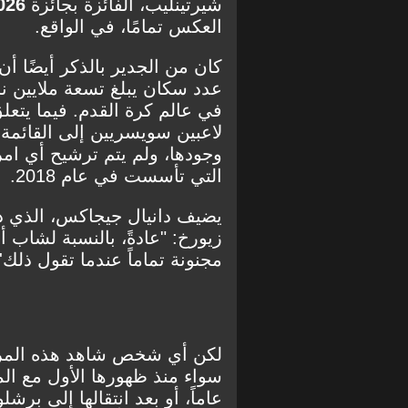
شيرتينليب، الفائزة بجائزة
026
العكس تمامًا، في الواقع.
كان من الجدير بالذكر أيضًا أ
عدد سكان يبلغ تسعة ملايين ن
في عالم كرة القدم. فيما يتعل
وجودها، ولم يتم ترشيح أي امرأ
التي تأسست في عام 2018.
يضيف دانيال جيجاكس، الذي د
زيورخ: "عادةً، بالنسبة لشاب أ
مجنونة تماماً عندما تقول ذلك'، 
لكن أي شخص شاهد هذه المراه
عاماً، أو بعد انتقالها إلى بر