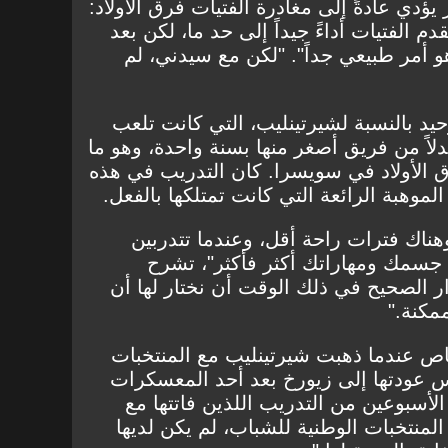
ؤدي عادةً إلى مغادرة الفتيات فرق الأولاد:
ةً، في سن 14 و15 و16، تقدم الفتيات أداءً جيداً إلى حد ما، لكن بعد
هو أمر طبيعي جداً". "لكن مع سيدني، لم
وحيد بالنسبة لشيرتينليب، التي كانت تلعب
دلاً من فريق أصغر منها بسنة واحدة، وهو ما
ق الأولاد في سويسرا. كان التدريب في هذه
لموهبة الرائعة التي كانت تمتلكها بالفعل.
هناك فترات راحة أقل، وعندما تتدربين
ن جسمك ومهاراتك أكثر فأكثر"، تشرح
ر الصحيح في ذلك الوقت أن نختار لها أن
مكنة."
اص عندما ذهبت شيرتينليب مع المنتخبات
س عودتها إلى زيورخ بعد أحد المعسكرات
الأسبوعين من التدريب اللذين فاتتها مع
المنتخبات الوطنية للشباب، لم يكن لديها