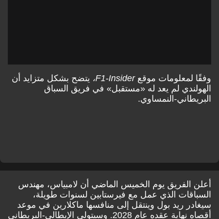
وفقًا لمعلومات موقع
F1-Insider،
يتضح بشكل متزايد أن
الهولندي لم يعد له «مستقبل» في فريق السباق
البريطاني-النمساوي.
أعلن الفريق يوم الخميس الماضي أن لامبياس، مهندس
السباقات الذي عمل مع فيرستابين لسنوات طويلة،
سيغادر ريد بول وينتقل إلى منافسها ماكلارين في موعد
أقصاه نهاية عقده عام 2028. وسيتولى الإيطالي-البريطاني