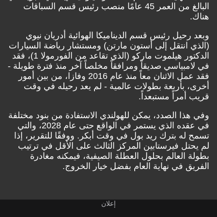
البالغ من العمر 45 عامًا منصب رئيس قسم السباقات
هناك.
وبعد رحيل رئيس قسم الديناميكا الهوائية أدريان نيوي
(الذي انتقل إلى أستون مارتن) ومستشار رياضة السيارات
الدكتور هيلموت ماركو (الذي تقاعد من الفورمولا 1)، فقد
في لامبياسي صديقاً ومرافقاً مخلصاً آخر منذ فترة طويلة -
فقد عمل الاثنان معاً منذ عام 2016 وفازا، من بين أمور
أخرى، بأربعة بطولات عالمية - لم يعد رحيله في وقت
قريب أمراً مستبعداً.
وفي هذا الصدد، يمكن للهولندي الاستفادة من بنود مختلفة
في عقده الذي يستمر في الواقع حتى عام 2028، والتي
تسمح له بترك ريد بول في وقت أبكر. ووفقًا للتقرير، إذا
لم يحتل فيرستابين المركز الثالث على الأقل في ترتيب
بطولة العالم بحلول العطلة الصيفية، فيمكنه مغادرة
الفريق في نهاية العام بفضل خيار الخروج.
إعلان