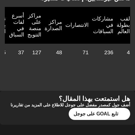
مراكز
أسرع
لقب
مشاركات
نقا
مراكز
على
لفات
بطولة
في
الانتصارات
بطو
الصدارة
منصة
في
العالم
السباقات
الع
التتويج
السباق
6,5
37
127
48
71
236
4
هل استمتعت بهذا المقال؟
أضف جول كمصدر مفضل على جوجل للاطلاع على المزيد من تقاريرنا
تابع GOAL على جوجل