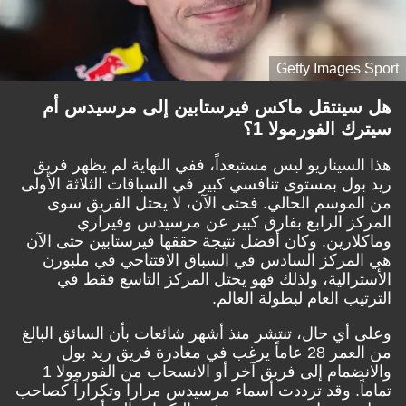
Getty Images Sport
هل سينتقل ماكس فيرستابين إلى مرسيدس أم
سيترك الفورمولا 1؟
هذا السيناريو ليس مستبعداً، ففي النهاية لم يظهر فريق
ريد بول بمستوى تنافسي كبير في السباقات الثلاثة الأولى
من الموسم الحالي. فحتى الآن، لا يحتل الفريق سوى
المركز الرابع بفارق كبير عن مرسيدس وفيراري
وماكلارين. وكان أفضل نتيجة حققها فيرستابين حتى الآن
هي المركز السادس في السباق الافتتاحي في ملبورن
الأسترالية، ولذلك فهو يحتل المركز التاسع فقط في
الترتيب العام لبطولة العالم.
وعلى أي حال، تنتشر منذ أشهر شائعات بأن السائق البالغ
من العمر 28 عاماً يرغب في مغادرة فريق ريد بول
والانضمام إلى فريق آخر أو الانسحاب من الفورمولا 1
تماماً. وقد ترددت أسماء مرسيدس مراراً وتكراراً كصاحب