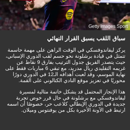
Getty Images
 اللقب يسبق القرار النهائي
ليفاندوفسكي في الوقت الراهن على مهمة حاسمة
 في قيادة برشلونة نحو حسم لقب الدوري الإسباني،
حيث يتصدر الفريق جدول الترتيب بفارق 9 نقاط عن
غريمه التقليدي ريال مدريد، مع تبقي 6 مباريات فقط على
نهاية الموسم، وقد لعبت أهدافه الـ12 في الدوري دورًا
ًا في تعزيز موقع النادي الكتالوني على القمة.
لإنجاز المحتمل قد يشكل خاتمة مثالية لمسيرة
دوفسكي مع برشلونة في حال قرر خوض تجربة
 في الدوري الإيطالي كلاعب حر، خصوصًا أن اسمه
 في الآونة الأخيرة بكل من يوفنتوس وميلان.