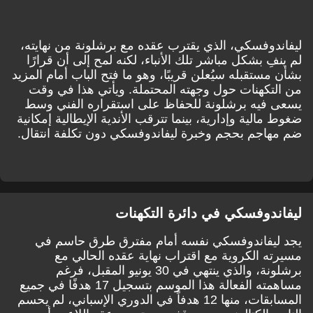
دوفسكي، الذي يقترب عقده مع برشلونة من نهايته،
فِ بشكل مباشر تلك الأنباء، لكنه لمح إلى أن قرارًا
مستقبله سيُعلن قريبًا، وهو ما فتح الباب أمام المزيد
تكهنات حول وجهته المحتملة. ويأتي هذا في وقت
فيه برشلونة للحفاظ على استقراره الفني وسط
الية وإدارية، بينما تترقب الأندية الإيطالية إمكانية
اجم بحجم وخبرة ليفاندوفسكي دون تكلفة انتقال.
ندوفسكي في دائرة التكهنات
يفاندوفسكي نفسه أمام مفترق طرق حاسم في
ه الكروية مع اقتراب نهاية عقده الحالي مع
برشلونة، والذي ينتهي في 30 يونيو المقبل، فرغم
مساهمته الفعالة هذا الموسم بتسجيل 17 هدفًا في جميع
المسابقات، منها 12 هدفاً في الدوري الإسباني، لم يحسم