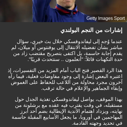
Getty Images
ات من النجم البولندي
 وُجه إلى ليفاندوفسكي خلال بث خيري، سؤال
 بشأن تفضيله الانتقال إلى يوفنتوس أو ميلان، لم
إجابة حاسمة، بل اكتفى بتصريح مقتضب زاد من
تكهنات قائلاً: "أتعلمون .. سنتحدث قريبًا".
لرد القصير فتح الباب أمام المزيد من التفسيرات، إذ
ه البعض إشارة إلى وجود مفاوضات فعلية، فيما رآه
 مجرد محاولة من اللاعب للحفاظ على الغموض
ء الجماهير والإعلام في حالة ترقب.
الموقف، يواصل ليفاندوفسكي تغذية الجدل حول
له، في وقت يقترب فيه عقده مع برشلونة من
، ويزداد اهتمام الأندية الإيطالية بضم أحد أبرز
جمين في أوروبا، ما يجعل الأسابيع المقبلة حاسمة
ديد وجهته القادمة.