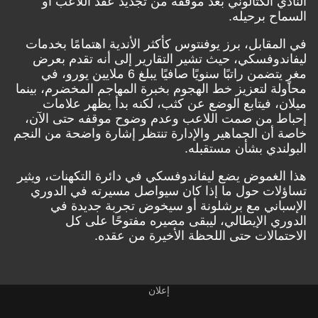
ي الكتالوني بعد موقفه من تجديد عقد اللاعب أو
ح برحيله.
مقابل، برز يوفنتوس كأكثر الأندية اهتمامًا بخدمات
دوفسكي، حيث تشير التقارير إلى أنه تقدم بعرض
مغرٍ يتضمن راتبًا سنويًا صافيًا يبلغ 6 ملايين يورو، في
ة لتعزيز خط الهجوم بخبرة المهاجم المخضرم، بينما
، فيتابع الوضع عن كثب، لكنه بدأ يظهر علامات
 من صمت اللاعب وعدم وضوح موقفه حتى الآن،
أن الجماهير والإدارة تنتظر إشارة واضحة من النجم
ندي بشأن مستقبله.
لغموض يضع ليفاندوفسكي في دائرة التكهنات، ويثير
ات حول ما إذا كان سيواصل مسيرته في الدوري
اني مع برشلونة أو سيخوض تجربة جديدة في
ي الإيطالي، ليبقى مصيره مفتوحًا على كل
مالات حتى اللحظة الأخيرة من عقده.
إعلان