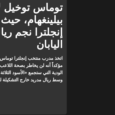
المباريات الودية
ريال مدريد
توماس توخيل لا
بيلينغهام، حي
إنجلترا نجم ريا
اليابان
اتخذ مدرب منتخب إنجلترا توماس تو
مؤكداً أنه لن يخاطر بصحة اللاعب.
الودية التي ستجمع «الأسود الثلا
وسط ريال مدريد خارج التشكيلة ل