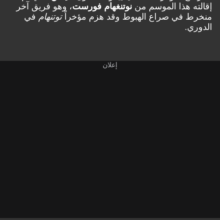
إقالته هذا الموسم من
نوتنغهام فورست
، وهو فريق آخر
منخرط في صراع الهبوط وقد هزم مؤخراً
توتنهام
في
الدوري.