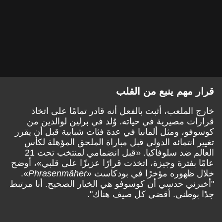
قرار مهم ينبع من القلب
خارج الملعب، أثبت بالفعل أنه قادر تمامًا على اتخاذ
قرارات مصيرية في حياته. وُلد في برلين لوالدين من
كوسوفو، ومثل ألمانيا في عدة فئات شبابية قبل أن يقرر
تغيير انتمائه الدولي قبل مباراة الملحق المؤهلة لكأس
العالم ضد سلوفاكيا. «قبل انضمامي لمنتخب تحت 21
عامًا بفترة وجيزة، اتخذت قرارًا عزيزًا على قلبي»، أوضح
خلال ظهوره مؤخرًا في بودكاست
«Phrasenmäher
».
"أخبرني حدسي أن كوسوفو هي الخيار الصحيح. أنا مرتبط
جدًا بوطني. أقضي كل صيف هناك".