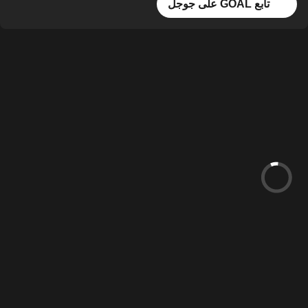
تابع GOAL على جوجل