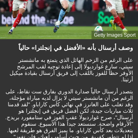
Getty Images Sport
وصف أرسنال بأنه «الأفضل في إنجلترا» حالياً
على الرغم من الزخم الهائل الذي يتمتع به مانشستر
سيتي، سارع غوارديولا إلى إعادة توجيه لقب المرشح
الأوفر حظاً للفوز باللقب إلى فريق أرسنال بقيادة ميكيل
أرتيتا.
يتصدر أرسنال حالياً صدارة الدوري بفارق ست نقاط، على
الرغم من أن مانشستر سيتي لا يزال لديه مباراة مؤجلة،
وقد تغلب على الغانرز في نهائي كأس كاراباو. "لقد قدمنا
ثلاث مباريات جيدة، لكن أفضل فريق في إنجلترا هو
أرسنال"، صرح غوارديولا عقب الفوز في ستامفورد بريدج.
"الأرقام واضحة. سنستعد جيداً هذا الأسبوع. سنقوم
بتعديلات بعد كأس كاراباو. ما يميز الفرق هو طريقة لعبها.
إذا لم تتطور كفريق من حيث أسلوب لعبك، فلن تفوز".