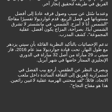
الفريق في طريقه لتحقيق إنجاز آخر.
وعندما سُئل عن سبب وصول فرقه عادةً إلى أفضل
مستوياتها في فصل الربيع، قدم غوارديولا تفسيرًا مفاجئًا.
"الشمس. أنا لا أمزح. الشمس. في مانشستر لا تشرق
الشمس أبدًا. بصراحة، المزاج يكون أفضل. عقلية
المجموعة"، كشف المدرب.
تدعم الإحصائيات بالتأكيد النظرية القائلة بأن سيتي يزدهر
مع طول النهار. تحت قيادة جوارديولا منذ عام 2016، فاز
سيتي بـ 29 مباراة من أصل 32 مباراة في الدوري
الإنجليزي الممتاز خاضها في شهر أبريل.
وبصرف النظر عن الطقس، أرجع بيب الفضل في
استمرارية الفريق إلى الثقافة السائدة داخل ملعب
الاتحاد، قائلاً: "لقد منحتني الهرمية عقلية لاعبين رائعين.
هذا هو مفتاح النجاح".