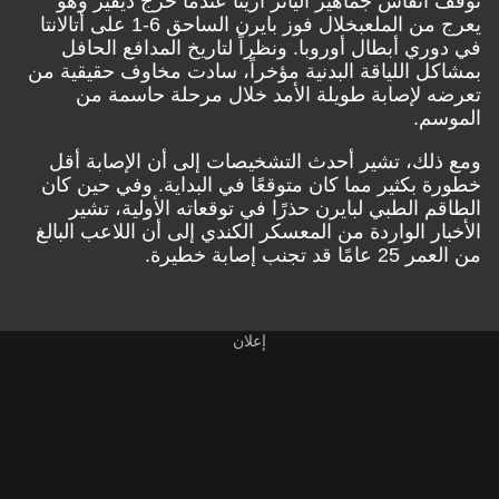
توقف أنفاس جماهير أليانز أرينا عندما
خرج ديفيز وهو
يعرج
من الملعب
خلال
فوز بايرن الساحق 6-1 على أتالانتا
في دوري أبطال أوروبا
. ونظراً لتاريخ المدافع الحافل
بمشاكل اللياقة البدنية مؤخراً، سادت مخاوف حقيقية من
تعرضه لإصابة طويلة الأمد خلال مرحلة حاسمة من
الموسم.
ومع ذلك،
تشير أحدث التشخيصات إلى أن الإصابة أقل
خطورة بكثير مما كان متوقعًا في البداية
. وفي حين كان
الطاقم الطبي لبايرن حذرًا في توقعاته الأولية، تشير
الأخبار الواردة من المعسكر الكندي إلى أن اللاعب البالغ
من العمر 25 عامًا قد تجنب إصابة خطيرة.
إعلان