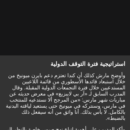
استراتيجية فترة التوقف الدولية
وأوضح مارش كذلك أن كندا تعتزم دعم بايرن ميونيخ من
خلال استبعاد قائدها الأسطوري من قائمة اللاعبين
المستدعيين خلال فترة التجمعات الدولية المقبلة. وقال
المدرب السابق لـ «آر بي لايبزيغ» في معرض حديثه عن
مباريات شهر مارس: «من المرجح ألا نستدعيه للمنتخب
في مارس، وسنتركه في ميونيخ حتى يستعيد لياقته البدنية
بالكامل. لا بأس بذلك. أنا واثق من أنه سيفعل ذلك
بالضبط».
وأكد المدرب على أهمية اتباع نهج صبور، خاصة بالنظر إلى