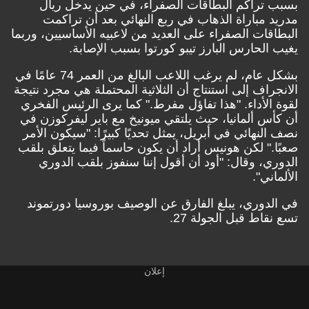
بسبب تراكم البطاقات الصفراء، في حين يدخل ريال
مدريد مباراة الذهاب في ربع النهائي بعد أن تراكمت
البطاقات الصفراء على العديد من لاعبيه الأساسيين، وربما
يغيب الحارس البارز تيبو كورتوا بسبب الإصابة.
بشكل عام، لم يرغب اللاعب البالغ من العمر 74 عامًا في
الانجراف إلى استنتاج أن الثلاثية المحتملة هي مجرد نتيجة
لقوة الأداء. "هذا تفاؤل مفرط." كما يرى الرئيس الفخري
أن كأس ألمانيا، حيث يلتقي ميونيخ مع باير ليفركوزن في
نصف النهائي في أبريل، يمثل تحديًا كبيرًا: "سيكون الأمر
صعبًا." لكن هونيس أراد أن يكون حاسماً فيما يتعلق بلقب
الدوري، وقال: "أود أن أقول إننا سنفوز بلقب الدوري
الألماني".
في الدوري، يبلغ الفارق عن الوصيف بوروسيا دورتموند
تسع نقاط قبل الجولة 27.