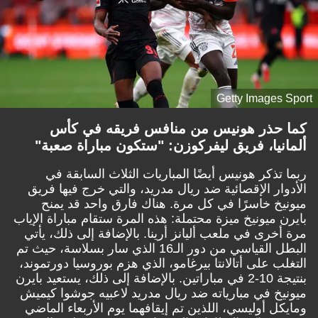
Getty Images Sport
كما حذر هونيس من منافس فريقه في كأس
ألمانيا، فريق ليفركوزن: "ستكون مباراة صعبة"
ربما تذكر هونيس أيضًا المباريات الثلاث السابقة في
الأدوار الإقصائية ضد ريال مدريد، والتي خرج فيها فريق
ميونيخ خاسرًا في كل مرة. هناك فارق واحد قد يمنح
بايرن ميونيخ ميزة محتملة: هذه المرة ستقام مباراة الإياب
مرة أخرى في ملعب أليانز أرينا. بالإضافة إلى ذلك، يأتي
البطل القياسي من دور الـ16 الذي سار بسلاسة، حيث تم
التغلب على أتالانتا بيرغامو، الذي هزم بوروسيا دورتموند،
بنتيجة 10-2 في مباراتين. بالإضافة إلى ذلك، يستعيد بايرن
ميونيخ في مبارياته ضد ريال مدريد لاعبيه جوشوا كيميش
ومايكل أوليسي، اللذين تم إيقافهما يوم الأربعاء الماضي