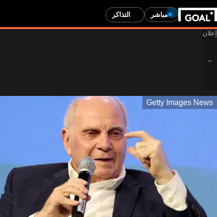
مباشر
التذاكر
Getty Images News