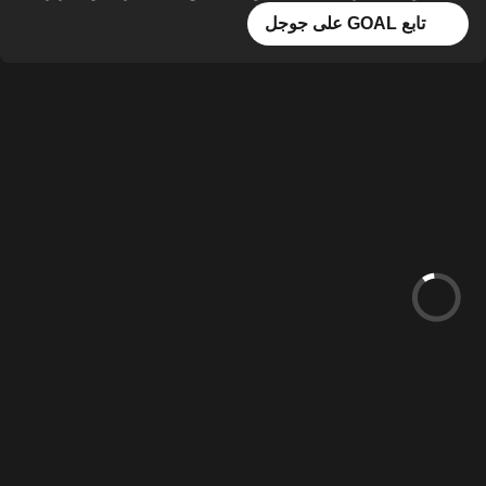
تابع GOAL على جوجل