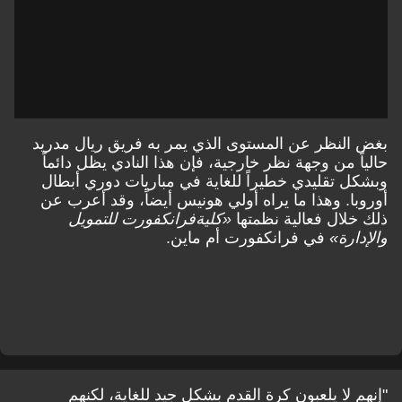
بغض النظر عن المستوى الذي يمر به فريق ريال مدريد
حالياً من وجهة نظر خارجية، فإن هذا النادي يظل دائماً
وبشكل تقليدي خطيراً للغاية في مباريات دوري أبطال
أوروبا. وهذا ما يراه أولي هونيس أيضاً، وقد أعرب عن
ذلك خلال فعالية نظمتها
«كلية
فرانكفورت للتمويل
والإدارة»
في فرانكفورت أم ماين.
"إنهم لا يلعبون كرة القدم بشكل جيد للغاية، لكنهم