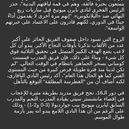
يتمتعون بخبرة فائقة، وهم في قمة لياقتهم البدنية"، حذر
الرئيس الفخري لنادي بايرن ميونيخ قبل مباريات ربع
النهائي ضد «البلانكوس». "إنهم مرة أخرى لا يقدمون أداءً
جيدًا في الدوري، لكنهم قادرون على الاعتماد على خبرتهم
الواسعة".
الروح التي تسود داخل صفوف الفريق الحائز على أكبر
عدد من الألقاب تذكرنا بأوقات النجاح الأكبر. يبدو أن كل
لاعب يضع الهدف الكبير المتمثل في تحقيق الثلاثية فوق
كل شيء - وبناءً على ذلك، فإن فريق المدرب فينسنت
كومباني يسحر الجماهير بانتظام في الوقت الحالي. "لم
تكن لدينا منذ فترة طويلة فرص كبيرة من حيث المستوى
الفني كما هو الحال هذا العام"، أكد رئيس النادي البافاري،
لكنه أضاف أن من "الغطرسة المطلقة" التوقع بالتأهل.
في دور الـ16، نجح فريق مدريد بطريقة مثيرة للإعجاب
في إقصاء مانشستر سيتي بقيادة المدرب النجم والمدرب
السابق لبايرن ميونيخ بيب جوارديولا (3-0 و2-1) - وذلك
على الرغم من أن هذا النادي اللامع يبدو أنه يمر بأزمة
طوال الموسم.