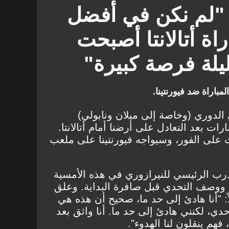
 "لم نكن في أفضل
راة أتالانتا أصبحت
يلة فرصة كبيرة"
اراة ضد فيورنتينا.
الدوري (وخاصة إلى ميلان ونابولي)
رات بعد التعادل على أرضنا أمام أتالانتا.
ث على الفور، وسيواجه فيورنتينا على ملعب
درب الرئيسي للنيرازوري في هذه الأمسية
 ووصف التحدي قبل صافرة البداية. وعلق
ً: "أنا هادئ إلى حد ما، صحيح أن هذه هي
حدي، لكنني هادئ إلى حد ما. أنا واثق بعد
فهم ينقلون لنا الهدوء".