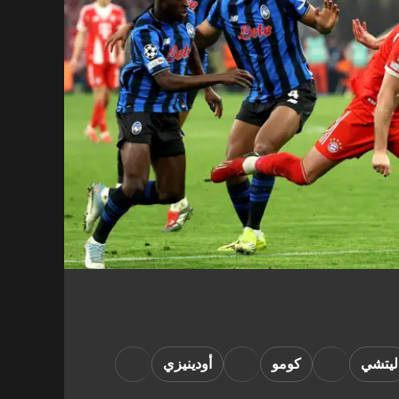
ليتشي
كومو
أودينيزي