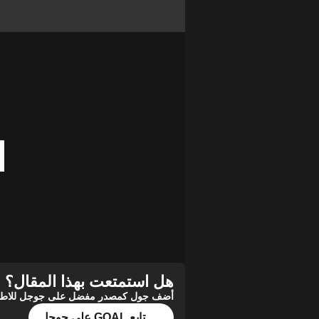
هل استمتعت بهذا المقال؟
أضف جول كمصدر مفضل على جوجل للاطلاع 
تابع GOAL على جوجل