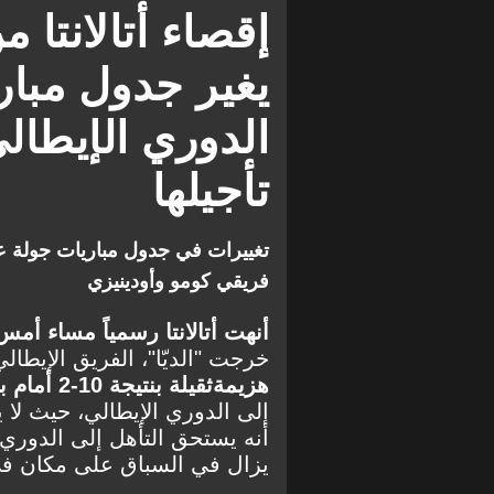
إقصاء أتالانتا 
الدوري الإيطالي
تأجيلها
تغييرات في جدول مباريات جولة عي
فريقي كومو وأودينيزي
أنهت أتالانتا رسمياً مساء أم
خرجت "الديّا"، الفريق الإيطالي الوحيد في 
هزيمة
ثقيلة بنتيجة 10-2 أمام بايرن ميونيخ.
إلى الدوري الإيطالي، حيث لا 
أنه يستحق التأهل إلى الدوري 
يزال في السباق على مكان في 