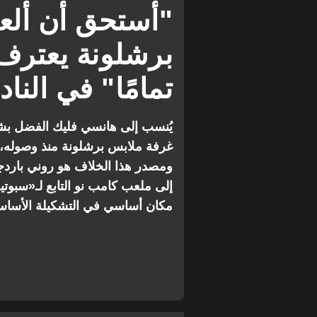
"أستحق أن ألعب
برشلونة يعترف 
تمامًا" في الن
يُنسب إلى هانسي فليك الفضل بش
غرفة ملابس برشلونة منذ وصوله، ل
ومصدر هذا الخلاف هو روني باردجي
إلى ملعب كامب نو التابع لـ«سبو
مكان أساسي في التشكيلة الأساسي