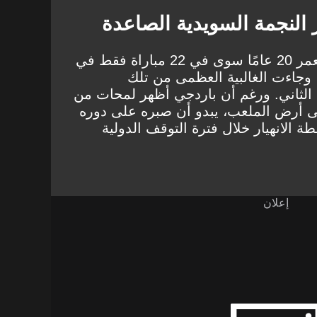
النجمة السويدية الصاعدة
لم يشارك اللاعب البالغ من العمر 20 عامًا سوى في 22 مباراة فقط في
وجاءت الغالبية العظمى من تلك
لثاني. ورغم أن باردجي أظهر لمحات من
على أرض الملعب، يبدو أن صبره على دوره
ة الانهيار خلال فترة التوقف الدولية
إعلان