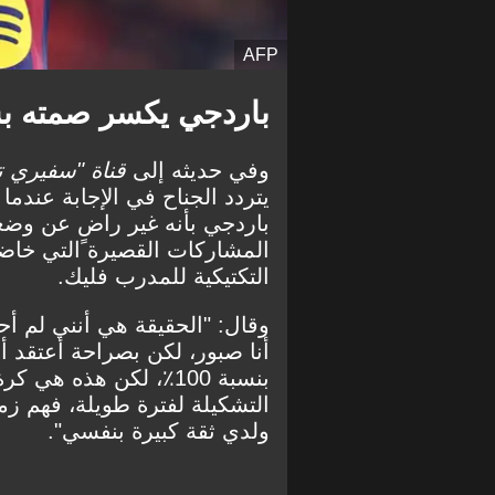
AFP
باردجي يكسر صمته بش
وفي حديثه إلى
قناة "سفيري 
يتردد الجناح في الإجابة عندم
باردجي بأنه غير راضٍ عن وضعه
المشاركات القصيرة التي خاضها
التكتيكية للمدرب فليك.
وقال: "الحقيقة هي أنني لم 
أنا صبور، لكن بصراحة أعتقد أ
بنسبة 100٪، لكن هذه ه
التشكيلة لفترة طويلة، فهم زم
ولدي ثقة كبيرة بنفسي".