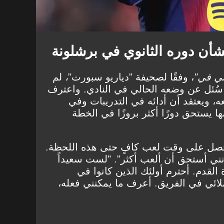
أن دوره الثانوي في برشلونة
تي في"
، وفقًا لصحيفة
"دياريو سبورت"
،
لم
ا سُئل عن وضعه الحالي في النادي. واعترف
، ويعتقد أن أدائه في التدريبات وفي
 يستحق دورًا أكثر بروزًا في الخطة
أحصل على وقت لعب كافٍ حتى هذه اللحظة.
نني أستحق أن ألعب أكثر". "لست سعيداً
ي كرة القدم. أحترم أولئك الذين كانوا في
لائي في الفريق. أعرف ما يمكنني فعله،