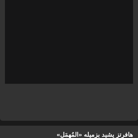
هافرتز يشيد بزميله «المُهمَل»