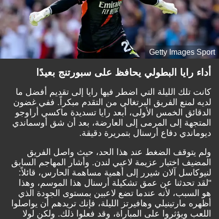
Getty Images Sport
أداء رايا البطولي يحافظ على سبورتنج بعيدًا
كانت تلك الليلة التي اضطر فيها رايا إلى تقديم أفضل ما
لديه لمنع الفريق البرتغالي من التقدم مبكراً. ففي غضون
الدقائق الخمس الأولى، أبعد رايا تسديدة ماكسي أراوجو
المتجهة إلى المرمى إلى العارضة، بعد أن شق أوسماندي
ديوماندي دفاع أرسنال بتمريرة دقيقة.
ولم يتوقف الضغط عند هذا الحد، حيث واصل الفريق
المضيف اختبار عزيمة لاعبي لندن. وأشار المهاجم السابق
لنيوكاسل آلان شيرر إلى أهمية مساهمة الحارس، قائلاً:
"لقد تحدثنا عن عمق تشكيلة أرسنال هذا الموسم، وهذا
هو السبب، لأنه عندما تضع لاعبين بمستوى الجودة الذي
أظهره مارتينيلي وهافيرتز الليلة، فإنك تريدهم أن يواصلوا
اللعب ويؤثروا على المباراة، وقد فعلوا ذلك. ولكن لولا