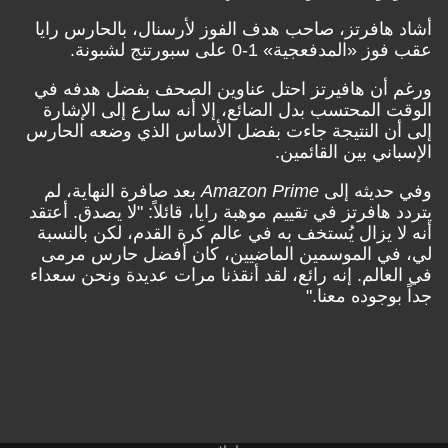
أشاد هافرتز، صاحب هدف الفوز لأرسنال، بالحارس رايا
عقب فوز «المدفعجية» 1-0 على سبورتنج لشبونة.
ورغم أن هافيرتز احتل عناوين الصحف بفضل هدفه في
الوقت المحتسب بدل الضائع، إلا أنه سارع إلى الإشارة
إلى أن النتيجة جاءت بفضل الأساس الذي وضعه الحارس
الإسباني بين القائمين.
وفي حديثه إلى
Amazon Prime
بعد صافرة النهاية، لم
يتردد هافرتز في تقييم موهبة رايا، قائلاً: "لا يصدق. أعتقد
أنه لا يزال يُستخف به في عالم كرة القدم، لكن بالنسبة
لي، في الموسمين الماضيين، كان أفضل حارس مرمى
في العالم. إنه رائع، لقد أنقذنا مرات عديدة ونحن سعداء
جداً بوجوده معنا."