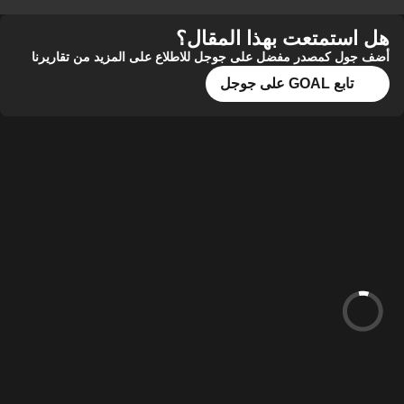
هل استمتعت بهذا المقال؟
أضف جول كمصدر مفضل على جوجل للاطلاع على المزيد من تقاريرنا
تابع GOAL على جوجل