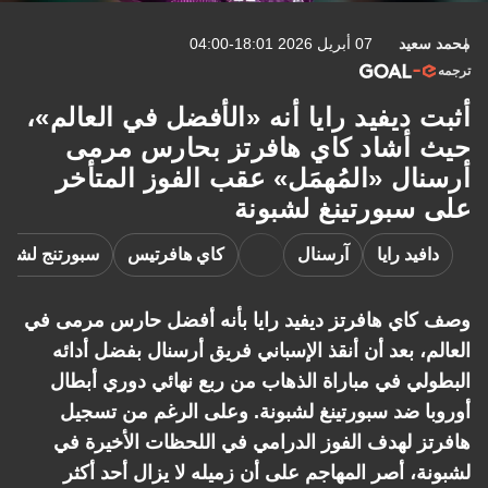
محمد سعيد
07 أبريل 2026 18:01-04:00
ترجمه
أثبت ديفيد رايا أنه «الأفضل في العالم»،
حيث أشاد كاي هافرتز بحارس مرمى
أرسنال «المُهمَل» عقب الفوز المتأخر
على سبورتينغ لشبونة
دافيد رايا
آرسنال
كاي هافرتيس
سبورتنج لشبون
وصف كاي هافرتز ديفيد رايا بأنه أفضل حارس مرمى في
العالم، بعد أن أنقذ الإسباني فريق أرسنال بفضل أدائه
البطولي في مباراة الذهاب من ربع نهائي دوري أبطال
أوروبا ضد سبورتينغ لشبونة. وعلى الرغم من تسجيل
هافرتز لهدف الفوز الدرامي في اللحظات الأخيرة في
لشبونة، أصر المهاجم على أن زميله لا يزال أحد أكثر