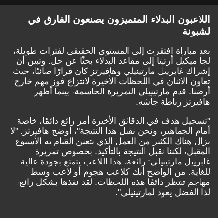
اللاعبون البدلاء المتميزون يصنعون الفارق في
لشبونة
بعد مباراة افتقرت إلى المستوى الحقيقي لفترات طويلة،
لجأ ميكيل أرتيتا إلى مقاعد البدلاء بحثًا عن حل. وتبين أن
إشراك غابرييل مارتينيلي وهافيرتز كان قرارًا صائبًا، حيث
تعاون الاثنان في اللحظات الأخيرة لانتزاع فوز مهم خارج
أرضنا. قدم مارتينيلي التمريرة الحاسمة، بينما أظهر
هافيرتز رباطة جأشه.
"تسجيل هدف في الدقائق الأخيرة أمر رائع دائمًا، خاصة
أمام الجماهير، ونحن نقبل هذا النتيجة"، أوضح هافيرتز. "لا
يزال هناك الكثير من العمل الذي يتعين القيام به الأسبوع
المقبل، لكننا نقبل النتيجة بالتأكيد. بخصوص تمريرة
غابرييل مارتينيلي: رائعة، هذا اللاعب يتمتع بجودة عالية
للغاية. من الواضح أنك كلاعب هجوم أو لاعب وسط
مهاجم تنتظر دائمًا هذه اللحظات. لقد نفذها بشكل رائع،
لذا الفضل يعود لمارتينيلي".