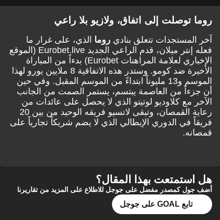
روما توصلت إلى اتفاق، ولازيو بلا راعي
آخر المستجدات تتعلق بنادي
روما
الذي، على غرار ما
فعله إنتر ميلان، قدم الراعي الجديد Eurobet.live (الموقع
الإخباري لعلامة المراهنات Eurobet) بدءاً من المباراة
الأخيرة ضد كومو. وستدر هذه الاتفاقية 8 ملايين يورو لهذا
الموسم و13 مليوناً ابتداءً من الموسم المقبل. وفي حين
أن جزءاً من العاصمة يبتسم، يستمر الصمت من الجانب
الآخر مع كلاوديو لوتيتو الذي لا يحصل على عائدات من
رعاية القمصان، وتبقى لاتسيو فريقه الوحيد من بين 20
فريقاً في الدوري الإيطالي الذي لا يضم شريكاً تجارياً على
قمصانه.
هل استمتعت بهذا المقال؟
أضف جول كمصدر مفضل على جوجل للاطلاع على المزيد من تقاريرنا
تابع GOAL على جوجل