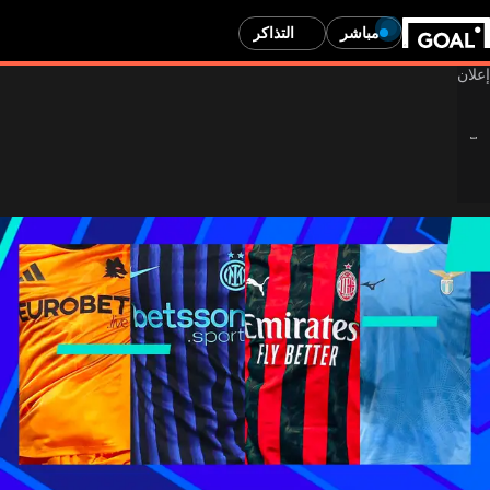
مباشر
التذاكر