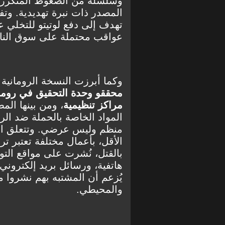
وسلسلة من الضغوط المتكررة،
المصدر ذات نبرة تهديدية. وت
تهدف إلى دفع لوتيتو للتخلي ع
عواقب محتملة على سوق الناد
وكما أبرزت النسخة الرومانية
محققو وحدة التحقيق في روما ا
مراكز تنظيمية
، ومن بينها المط
المواد الخاصة بالحملة ضد ال
منظم وليس عرضي. وتتعلق ال
الأقل، بأعمال مختلفة تعتبر تر
بالقتل، نُشرت على مواقع الت
هاتفية، ورسائل بريد إلكتروني
يُزعم أن المشتبه بهم نشروا 
والمحيطي.