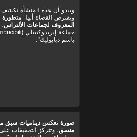
ويبدو أن هذه المنشأة تكشف
ويفترض القضاة أنها "
متطورة ل
المعروف لجماعات الألتراس
، 
باسم ديابوليك".
صورة تعكس ديناميات سبق مل
منسق
. وتتركز التحقيقات عل