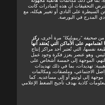
 بما في ذلك مكالمات هاتفية مجهولة
فترض التحقيقات أن هذه المبادرات كانت
ن السيطرة على النادي أو تغيير هيكله، مع
ي المدرج في البورصة.
 من
صحيفة "ريبوبليكا"
مرة أخرى،
ركز
هتمامهم على الأماكن التي يُعتقد أنها
بعة نفسها، التي تُعتبر أحد مراكز إنتاج
رئيس. وهو عنصر يعزز فكرة وجود عمل
تهم، الموجهة إلى خمسة أشخاص على
هيبية: تهديدات، بما في ذلك تهديدات
واصل الاجتماعي، وملصقات، ومكالمات
 موجهة إلى لوتيتو أو إلى مساعديه. كما
معلومات كاذبة بهدف تأجيج الضغط الإعلامي