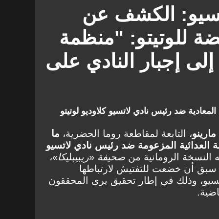
تسيو: الكشف عن
ضة للوتيتو: "منظمة
ى إجبار النادي على
معادية ضد رئيس نادي لاتسيو كلاوديو لوتيتو
مارينو
، التابعة لمقاطعة روما الحضرية،
ما
لة العدائية المزعومة ضد رئيس نادي لاتسيو
ته النسخة الرومانية من
صحيفة
«
ري
بيبلي
كا
»،
 سبق أن خضعت للتفتيش لارتباطها
يو، وذلك في إطار تحقيق يرى المحققون
اضية.