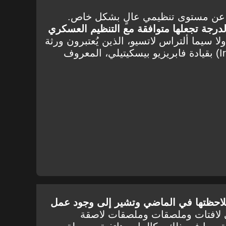
 عن مستوى تنظيمي عالٍ بشكل خاص.
درجة تجعلها متوافقة مع التنظيم العسكري
ولا سيما ألتراس لاتسيو، الذين يُعتبرون ورثة
جماعة إيريدوكيبيلي (Irriducibili) بقيادة فابريزيو بيسكيتيلي، المعروف
احظتها في الماضي وتشير إلى وجود عمل
ى لافتات وملصقات وملصقات لاصقة