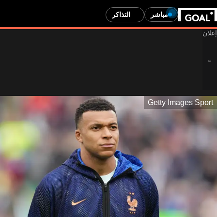
مباشر
التذاكر
محتوى مخصص للبالغين فقط
Getty Images Sport
هل عمرك 24 أو أكبر؟
عمرك لا يسمح لك بمشاهدة محتوى المراهنات. سيتم إعادة توجيهك
إلى الصفحة الرئيسية.
ساعدنا في التحقق من عمرك من خلال تقديم إجابة صادقة. يحتوي هذا
الموقع على إعلانات للمقامرة لـ 24+.
انتقل إلى الصفحة الرئيسية
عرض إعلانات المراهنات
نعم، عمري 24 أو أكثر
لا، أنا أصغر من 24