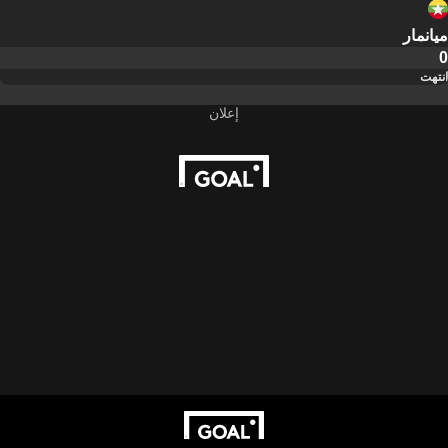
ميانمار
0
انتهت