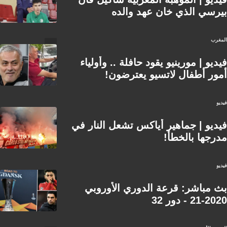
بيرسي الذي خان عهد والده
المغرب
فيديو | مورينيو يقود حافلة .. وأولياء
أمور أطفال لاتسيو يعترضون!
فيديو
فيديو | جماهير أياكس تشعل النار في
مدرجها بالخطأ!
فيديو
بث مباشر: قرعة الدوري الأوروبي
2020-21 - دور 32