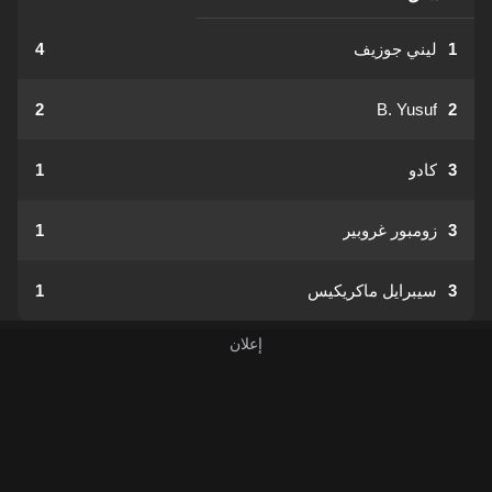
1
ليني جوزيف
4
2
B. Yusuf
2
3
كادو
1
3
زومبور غروبير
1
3
سيبرايل ماكريكيس
1