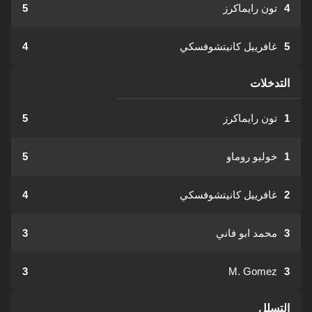
4
تون رايماكرز
5
5
غافرييل كانيتشوفسكي
4
التدخلات
1
تون رايماكرز
5
1
خوليو روماو
5
2
غافرييل كانيتشوفسكي
4
3
محمد ابو فاني
3
3
M. Gomez
3
التسلل