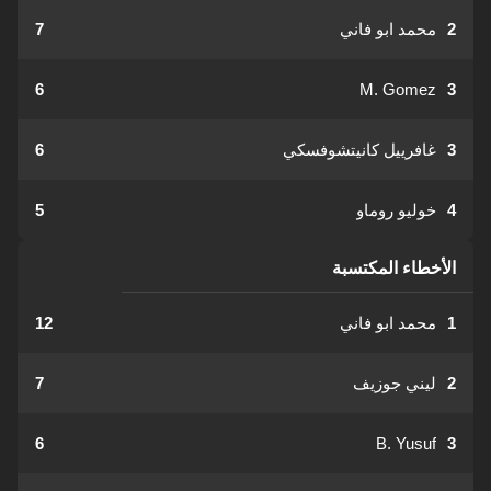
2
محمد ابو فاني
7
6
M. Gomez
3
3
غافرييل كانيتشوفسكي
6
4
خوليو روماو
5
الأخطاء المكتسبة
1
محمد ابو فاني
12
2
ليني جوزيف
7
6
B. Yusuf
3