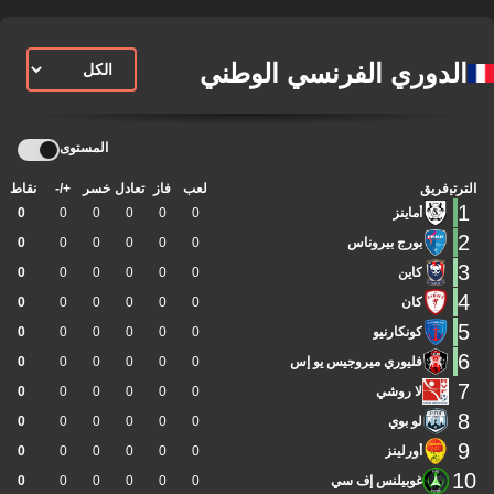
الدوري الفرنسي الوطني
المستوى
الترتيب
فريق
لعب
فاز
تعادل
خسر
+/-
نقاط
1
أماينز
0
0
0
0
0
0
2
بورج بيروناس
0
0
0
0
0
0
3
كاين
0
0
0
0
0
0
4
كان
0
0
0
0
0
0
5
كونكارنيو
0
0
0
0
0
0
6
فليوري ميروجيس يو إس
0
0
0
0
0
0
7
لا روشي
0
0
0
0
0
0
8
لو بوي
0
0
0
0
0
0
9
أورلينز
0
0
0
0
0
0
10
غوبيلنس إف سي
0
0
0
0
0
0