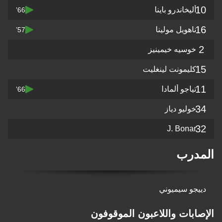
10
أليخاندرو باينا
66’
16
ناهويل مولينا
57’
2
خوسيه خيمينيز
15
كليمونت لينغليت
11
تياجو ألمادا
66’
34
خوليو دياز
32
J. Bonar
المدرب
دييجو سيميوني
الإصابات واللاعبون الموقوفون