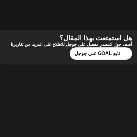
هل استمتعت بهذا المقال؟
أضف جول كمصدر مفضل على جوجل للاطلاع على المزيد من تقاريرنا
تابع GOAL على جوجل