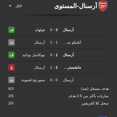
آرسنال
-
المستوى
آرسنال
3
-
0
فولهام
ف
أتلتيكو مدريد
1
-
1
آرسنال
ت
آرسنال
1
-
0
نيوكاسل يونايتد
ف
مانشستر سيتي
2
-
1
آرسنال
خ
آرسنال
0
-
0
سبورتنج لشبونة
ت
هدف مسجل (ضد)
6/3
مباريات بأكثر من 2.5 هدف
2/5
سجل كلا الفريقين
2/5