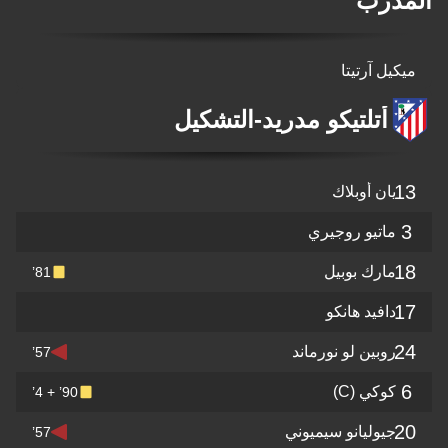
المدرب
ميكيل آرتيتا
أتلتيكو مدريد
-
التشكيل
13
يان أوبلاك
3
ماتيو روجيري
18
مارك بوبيل
81’
17
دافيد هانكو
24
روبين لو نورماند
57’
6
كوكي
(C)
90’ + 4’
20
جيوليانو سيميوني
57’