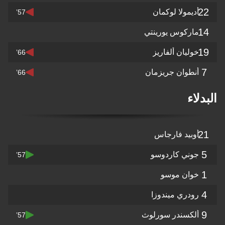
22
أديمولا لوكمان
57’
14
ماركوس يورينتي
19
خوليان ألفاريز
66’
7
أنطوان جريزمان
66’
البدلاء
21
أوبيد فارجاس
5
جوني كاردوسو
57’
1
خوان موسو
4
رودري ميندوزا
9
ألكسندر سورلوث
57’