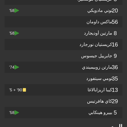
20
نوني مادويكي
58’
56
ماكس داومان
8
مارتين أوديجارد
58’
16
كريستيان نورجارد
9
جابرييل جيسوس
36
مارتن زوبيميندي
74’
35
تومي سيتفورد
13
كيبا اريزابالاغا
90’ + 5’
29
كاي هافرتيس
5
بييرو هينكابي
58’