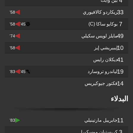
4
بين وايت
33
ريكاردو كالافيوري
58’
7
بوكايو ساكا
(C)
58’
45’
49
مايلز لويس سكيلي
74’
10
إيبيريشي إيز
58’
41
ديكلان رايس
19
لياندرو تروسارد
83’
45’
14
فكتور جيوكيريس
البدلاء
11
جابرييل مارتينيلي
83’
3
كريستيان موسكيرا